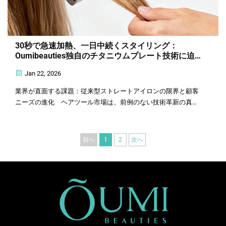
30秒で急速加熱、一日中続くスタイリング：
Oumibeauties独自のチタニウムプレート技術に迫
る
Jan 22, 2026
業界が直面する課題：従来型ストレートアイロンの限界と顧客
ニーズの進化 ヘアツール市場は、前例のない技術革新の真っ
只中にあります。従来のストレートアイロンは、加熱に時間が
かかる、温度制御が不正確である…
前へ
1
2
次へ