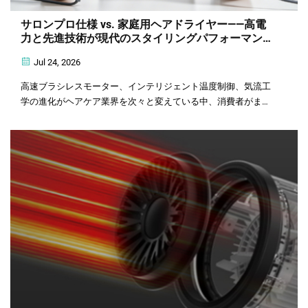
サロンプロ仕様 vs. 家庭用ヘアドライヤー――高電
力と先進技術が現代のスタイリングパフォーマンス
を形作る
Jul 24, 2026
高速ブラシレスモーター、インテリジェント温度制御、気流工
学の進化がヘアケア業界を次々と変えている中、消費者がます
ます頻繁に問うようになっている問いがあります。「プロ仕様
のサロン用ヘアドライヤーと家庭用製品を、本当に分けるもの
は何なのか？」