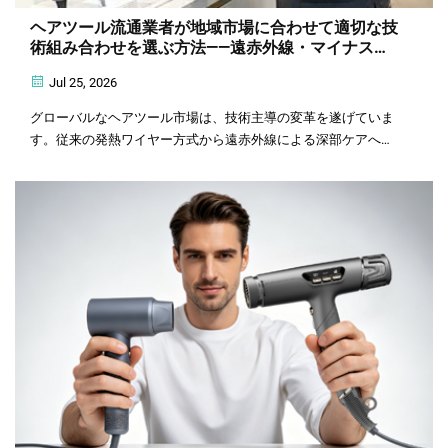
ヘアツール流通業者が地域市場に合わせて適切な技
術組み合わせを選ぶ方法――遠赤外線・マイナスイ
オン・プラズマの価値と市場適応戦略
Jul 25, 2026
グローバルなヘアツール市場は、技術主導の変革を遂げていま
す。従来の発熱ワイヤー方式から遠赤外線による深部ケアへ、
単純なマイナスイオンによるうねり抑制からプラズマ駆動の高
速乾燥・除菌まで、消費者のニーズは多様化・高度化していま
す…