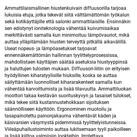
varustettu hiustenlujittaja
Ammattilaismallinen hiustenkuivain diffuusorilla tarjoaa
lukuisia etuja, jotka tekevät siitä välttämättömän työkalun
sekä kotikäyttäjille että salonki ammattilaisille. Ensinnäkin
sen edistynyt ioniteknologia vähentää kuivumisaikaa
merkittävästi samalla kun minimoituu lämpövauriot, mikä
auttaa ylläpitämään hiusten terveyttä pitkällä aikavälillä.
Useat nopeus- ja lämpöasetukset tarjoavat
ennennäkemättömän hallinnan tyylittelyprosessissa,
mahdollistaen käyttäjien säätää asetuksia hiustyyppinsä
ja haluttujen tulosten mukaan. Diffuusori-liitin on erityisen
hyödyllinen kiharatyylisille hiuksille, koska se auttaa
säilyttämään luonnolliset kihararakenteet samalla kun
vähentää karvoittumista ja lisää tilavuutta. Ammattiluokan
moottori takaa kestävän suorituskyvyn ja tasaiset tulokset,
mikä tekee siitä kustannustehokkaan sijoituksen
säännölliseen käyttöön. Ergonominen muotoilu ja
tasapainotettu painonjakauma vähentävät käden ja
käsivarsien väsymystä pidemmissä tyylittelyistunneissa.
Viileäpuhallustoiminto auttaa lukitsemaan tyyli paikoilleen
ja lisää kiiltoa valmiisiin lookteihin. Irrotettava