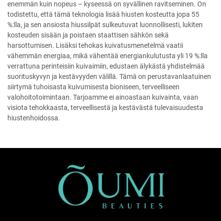
enemmän kuin nopeus – kyseessä on syvällinen ravitseminen. On
todistettu, että tämä teknologia lisää hiusten kosteutta jopa 55
%:lla, ja sen ansiosta hiussilpät sulkeutuvat luonnollisesti, lukiten
kosteuden sisään ja poistaen staattisen sähkön sekä
harsottumisen. Lisäksi tehokas kuivatusmenetelmä vaatii
vähemmän energiaa, mikä vähentää energiankulutusta yli 19 %:lla
verrattuna perinteisiin kuivaimiin, edustaen älykästä yhdistelmää
suorituskyvyn ja kestävyyden välillä. Tämä on perustavanlaatuinen
siirtymä tuhoisasta kuivumisesta bioniseen, terveelliseen
valohoitotoimintaan. Tarjoamme ei ainoastaan kuivainta, vaan
visiota tehokkaasta, terveellisestä ja kestävästä tulevaisuudesta
hiustenhoidossa.