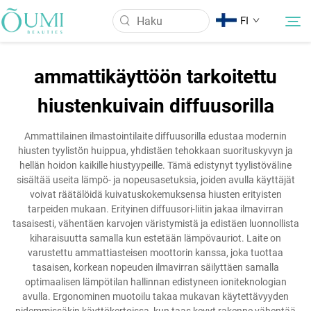
FI
ammattikäyttöön tarkoitettu
Tietoa meistä
hiustenkuivain diffuusorilla
Tuotteet
Ammattilainen ilmastointilaite diffuusorilla edustaa modernin
hiusten tyylistön huippua, yhdistäen tehokkaan suorituskyvyn ja
hellän hoidon kaikille hiustyypeille. Tämä edistynyt tyylistöväline
Uutiset
sisältää useita lämpö- ja nopeusasetuksia, joiden avulla käyttäjät
voivat räätälöidä kuivatuskokemuksensa hiusten erityisten
tarpeiden mukaan. Erityinen diffuusori-liitin jakaa ilmavirran
Käyttö
tasaisesti, vähentäen karvojen väristymistä ja edistäen luonnollista
kiharaisuutta samalla kun estetään lämpövauriot. Laite on
varustettu ammattiasteisen moottorin kanssa, joka tuottaa
Ota Yhteyttä
tasaisen, korkean nopeuden ilmavirran säilyttäen samalla
optimaalisen lämpötilan hallinnan edistyneen ioniteknologian
avulla. Ergonominen muotoilu takaa mukavan käytettävyyden