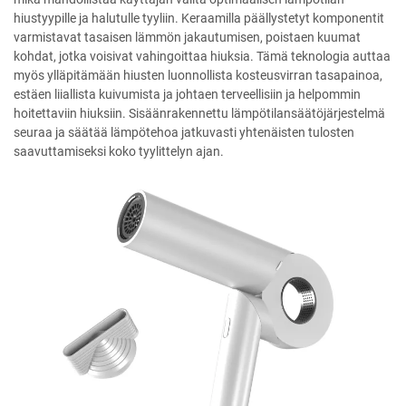
hiustyypille ja halutulle tyyliin. Keraamilla päällystetyt komponentit
varmistavat tasaisen lämmön jakautumisen, poistaen kuumat
kohdat, jotka voisivat vahingoittaa hiuksia. Tämä teknologia auttaa
myös ylläpitämään hiusten luonnollista kosteusvirran tasapainoa,
estäen liiallista kuivumista ja johtaen terveellisiin ja helpommin
hoitettaviin hiuksiin. Sisäänrakennettu lämpötilansäätöjärjestelmä
seuraa ja säätää lämpötehoa jatkuvasti yhtenäisten tulosten
saavuttamiseksi koko tyylittelyn ajan.