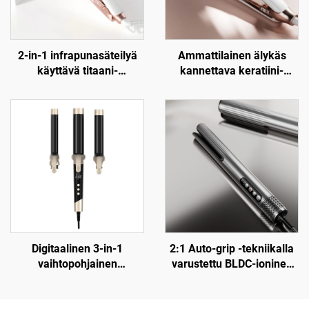
2-in-1 infrapunasäteilyä
Ammattilainen älykäs
käyttävä titaani-
kannettava keratiini-
sähkösuoristin
titaanisähkölitte
Digitaalinen 3-in-1
2:1 Auto-grip -tekniikalla
vaihtopohjainen
varustettu BLDC-ioninen
keramiikkahiustenloukku
kosteaan ja kuivaan
kiinnikkeellä
ilmasuihkutuulettimella