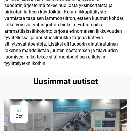
suodatinjärjestelmä tekee huollosta yksinkertaista ja
pidentää laitteen käyttöikää. Keramiikkapäällyste
varmistaa tasaisen lämmönsiirron, estäen kuumat kohdat,
jotka voisivat vahingoittaa hiuksia. Erittäin pitkä
ammattilaissähköjohto tarjoaa erinomaisen liikkuvuuden
tyylitellessä, ja ripustussilmukka tarjoaa käteviä
säilytysvaihtoehtoja. Lisäksi diffuusorin ainutlaatuinen
rakenne mahdollistaa juurten nostamisen ja tilavuuden
luomisen, mikä tekee siitä monipuolisen erilaisiin
tyylittelytekniikoihin.
Uusimmat uutiset
31
Oct