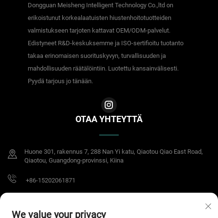
Dongguan Meisheng Intelligent Technology Co.,ltd on
erikoistunut korkealaatuisten hiustenhoitotuotteiden
valmistukseen tarjoten kattavat OEM/ODM-palvelut.
Edistyneet R&D-keskuksemme ja ISO-sertifioitu tuotanto
takaa erinomaisen suorituskyvyn, turvallisuuden ja
mahdollisuuden räätälöintiin. Luotettu kansainvälisesti.
Pyydä tarjous jo tänään.
OTAA YHTEYTTÄ
Huone 301, rakennus 7, 288 Nan Yi katu, Qiaotou Qiao East Road,
Qiaotou, Guangdong-provinssi, Kiina
+86-15202061871
[email protected]
We value your privacy