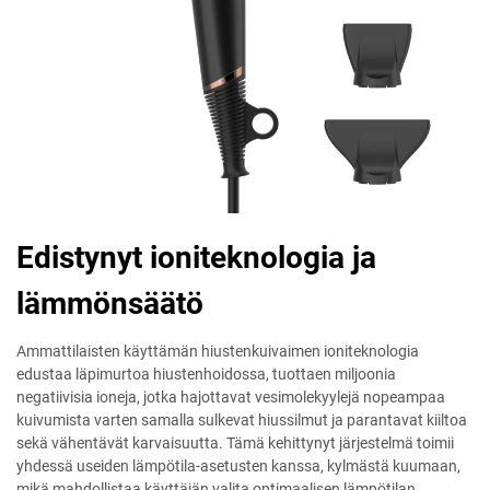
Edistynyt ioniteknologia ja
lämmönsäätö
Ammattilaisten käyttämän hiustenkuivaimen ioniteknologia
edustaa läpimurtoa hiustenhoidossa, tuottaen miljoonia
negatiivisia ioneja, jotka hajottavat vesimolekyylejä nopeampaa
kuivumista varten samalla sulkevat hiussilmut ja parantavat kiiltoa
sekä vähentävät karvaisuutta. Tämä kehittynyt järjestelmä toimii
yhdessä useiden lämpötila-asetusten kanssa, kylmästä kuumaan,
mikä mahdollistaa käyttäjän valita optimaalisen lämpötilan