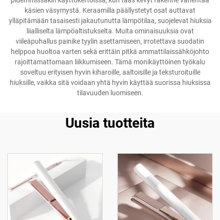
pidemmissäkin käyttökertoissa, kun taas kevyt rakenne vähentää
käsien väsymystä. Keraamilla päällystetyt osat auttavat
ylläpitämään tasaisesti jakautunutta lämpötilaa, suojelevat hiuksia
liialliselta lämpöaltistukselta. Muita ominaisuuksia ovat
viileäpuhallus painike tyylin asettamiseen, irrotettava suodatin
helppoa huoltoa varten sekä erittäin pitkä ammattilaissähköjohto
rajoittamattomaan liikkumiseen. Tämä monikäyttöinen työkalu
soveltuu erityisen hyvin kiharoille, aaltoisille ja teksturoituille
hiuksille, vaikka sitä voidaan yhtä hyvin käyttää suorissa hiuksissa
tilavuuden luomiseen.
Uusia tuotteita