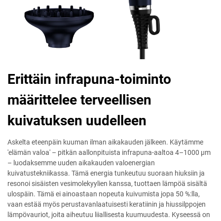
Erittäin infrapuna-toiminto
määrittelee terveellisen
kuivatuksen uudelleen
Askelta eteenpäin kuuman ilman aikakauden jälkeen. Käytämme
'elämän valoa' – pitkän aallonpituista infrapuna-aaltoa 4–1000 μm
– luodaksemme uuden aikakauden valoenergian
kuivatustekniikassa. Tämä energia tunkeutuu suoraan hiuksiin ja
resonoi sisäisten vesimolekyylien kanssa, tuottaen lämpöä sisältä
ulospäin. Tämä ei ainoastaan nopeuta kuivumista jopa 50 %:lla,
vaan estää myös perustavanlaatuisesti keratiinin ja hiussilppojen
lämpövauriot, joita aiheutuu liiallisesta kuumuudesta. Kyseessä on