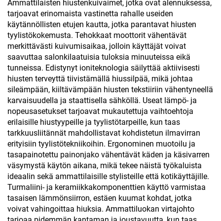
Ammattilaisten hiustenkuivaimet, jotka ovat alennuksessa,
tarjoavat erinomaista vastinetta rahalle useiden
käytännöllisten etujen kautta, jotka parantavat hiusten
tyylistökokemusta. Tehokkaat moottorit vähentävät
merkittävästi kuivumisaikaa, jolloin käyttäjät voivat
saavuttaa salonkilaatuisia tuloksia minuuteissa eikä
tunneissa. Edistynyt ioniteknologia säilyttää aktiivisesti
hiusten terveyttä tiivistämällä hiussilpää, mikä johtaa
sileämpään, kiiltävämpään hiusten tekstiiriin vähentyneellä
karvaisuudella ja staattisella sähköllä. Useat lämpö- ja
nopeusasetukset tarjoavat mukautettuja vaihtoehtoja
erilaisille hiustyypeille ja tyylistötarpeille, kun taas
tarkkuusliitännät mahdollistavat kohdistetun ilmavirran
erityisiin tyylistötekniikoihin. Ergonominen muotoilu ja
tasapainotettu painonjako vähentävät käden ja käsivarren
väsymystä käytön aikana, mikä tekee näistä työkaluista
ideaalin sekä ammattilaisille stylisteille että kotikäyttäjille.
Turmaliini- ja keramiikkakomponenttien käyttö varmistaa
tasaisen lämmönsiirron, estäen kuumat kohdat, jotka
voivat vahingoittaa hiuksia. Ammattiluokan virtajohto
tarjoaa pidemmän kantaman ja joustavuutta, kun taas