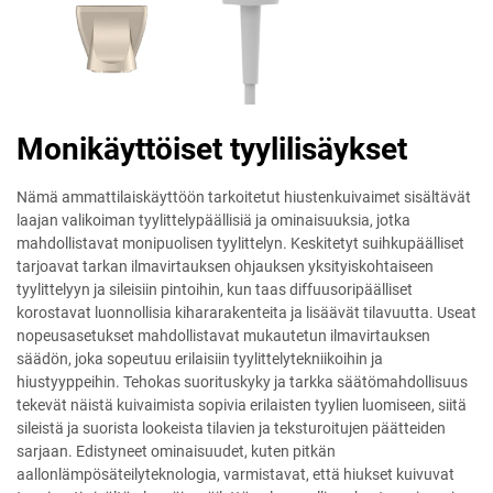
Monikäyttöiset tyylilisäykset
Nämä ammattilaiskäyttöön tarkoitetut hiustenkuivaimet sisältävät
laajan valikoiman tyylittelypäällisiä ja ominaisuuksia, jotka
mahdollistavat monipuolisen tyylittelyn. Keskitetyt suihkupäälliset
tarjoavat tarkan ilmavirtauksen ohjauksen yksityiskohtaiseen
tyylittelyyn ja sileisiin pintoihin, kun taas diffuusoripäälliset
korostavat luonnollisia kihararakenteita ja lisäävät tilavuutta. Useat
nopeusasetukset mahdollistavat mukautetun ilmavirtauksen
säädön, joka sopeutuu erilaisiin tyylittelytekniikoihin ja
hiustyyppeihin. Tehokas suorituskyky ja tarkka säätömahdollisuus
tekevät näistä kuivaimista sopivia erilaisten tyylien luomiseen, siitä
sileistä ja suorista lookeista tilavien ja teksturoitujen päätteiden
sarjaan. Edistyneet ominaisuudet, kuten pitkän
aallonlämpösäteilyteknologia, varmistavat, että hiukset kuivuvat