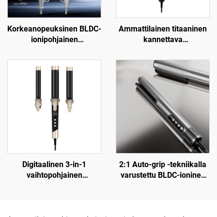
Korkeanopeuksinen BLDC-
Ammattilainen titaaninen
ionipohjainen
kannettava
kaksijännitekuivain
kolminkertainen
matkailuun
aaltomuotoinen
hiustenloukku
Digitaalinen 3-in-1
2:1 Auto-grip -tekniikalla
vaihtopohjainen
varustettu BLDC-ioninen
keramiikkahiustenloukku
kosteaan ja kuivaan
kiinnikkeellä
ilmasuihkutuulettimella
varustettu hiustenlujittaja