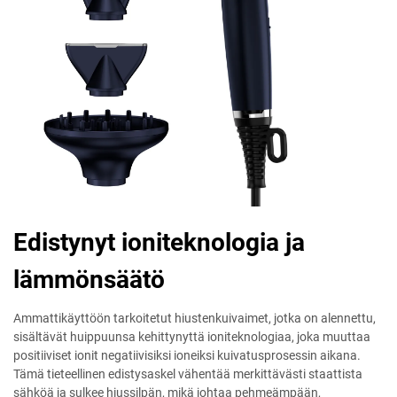
Edistynyt ioniteknologia ja
lämmönsäätö
Ammattikäyttöön tarkoitetut hiustenkuivaimet, jotka on alennettu,
sisältävät huippuunsa kehittynyttä ioniteknologiaa, joka muuttaa
positiiviset ionit negatiivisiksi ioneiksi kuivatusprosessin aikana.
Tämä tieteellinen edistysaskel vähentää merkittävästi staattista
sähköä ja sulkee hiussilpän, mikä johtaa pehmeämpään,