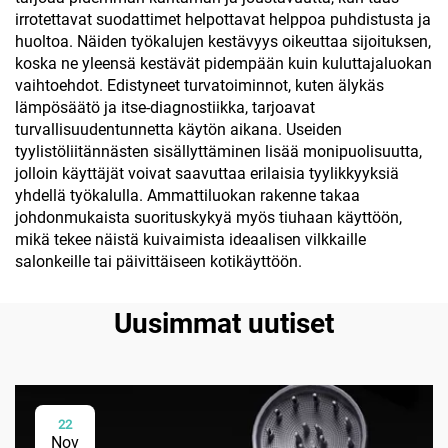
irrotettavat suodattimet helpottavat helppoa puhdistusta ja
huoltoa. Näiden työkalujen kestävyys oikeuttaa sijoituksen,
koska ne yleensä kestävät pidempään kuin kuluttajaluokan
vaihtoehdot. Edistyneet turvatoiminnot, kuten älykäs
lämpösäätö ja itse-diagnostiikka, tarjoavat
turvallisuudentunnetta käytön aikana. Useiden
tyylistöliitännästen sisällyttäminen lisää monipuolisuutta,
jolloin käyttäjät voivat saavuttaa erilaisia tyylikkyyksiä
yhdellä työkalulla. Ammattiluokan rakenne takaa
johdonmukaista suorituskykyä myös tiuhaan käyttöön,
mikä tekee näistä kuivaimista ideaalisen vilkkaille
salonkeille tai päivittäiseen kotikäyttöön.
Uusimmat uutiset
22
Nov