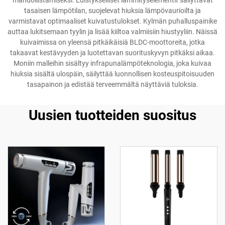
mahdollistamiseksi. Edistykselliset lämmityselementit säilyttävät
tasaisen lämpötilan, suojelevat hiuksia lämpövaurioilta ja
varmistavat optimaaliset kuivatustulokset. Kylmän puhalluspainike
auttaa lukitsemaan tyylin ja lisää kiiltoa valmiisiin hiustyyliin. Näissä
kuivaimissa on yleensä pitkäikäisiä BLDC-moottoreita, jotka
takaavat kestävyyden ja luotettavan suorituskyvyn pitkäksi aikaa.
Moniin malleihin sisältyy infrapunalämpöteknologia, joka kuivaa
hiuksia sisältä ulospäin, säilyttää luonnollisen kosteuspitoisuuden
tasapainon ja edistää terveemmältä näyttäviä tuloksia.
Uusien tuotteiden suositus