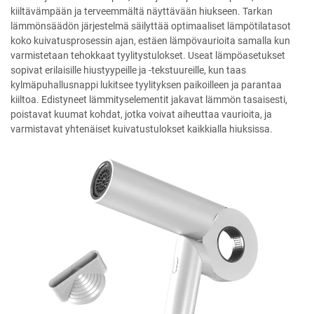
kiiltävämpään ja terveemmältä näyttävään hiukseen. Tarkan
lämmönsäädön järjestelmä säilyttää optimaaliset lämpötilatasot
koko kuivatusprosessin ajan, estäen lämpövaurioita samalla kun
varmistetaan tehokkaat tyylitystulokset. Useat lämpöasetukset
sopivat erilaisille hiustyypeille ja -tekstuureille, kun taas
kylmäpuhallusnappi lukitsee tyylityksen paikoilleen ja parantaa
kiiltoa. Edistyneet lämmityselementit jakavat lämmön tasaisesti,
poistavat kuumat kohdat, jotka voivat aiheuttaa vaurioita, ja
varmistavat yhtenäiset kuivatustulokset kaikkialla hiuksissa.