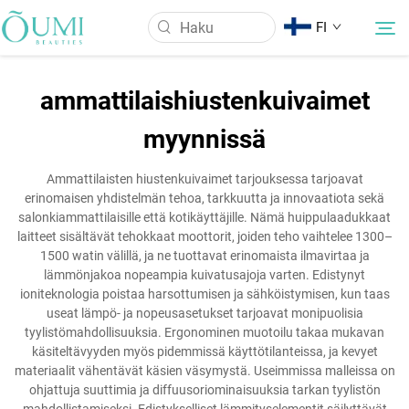
FI
ammattilaishiustenkuivaimet
Tietoa meistä
myynnissä
Tuotteet
Ammattilaisten hiustenkuivaimet tarjouksessa tarjoavat
erinomaisen yhdistelmän tehoa, tarkkuutta ja innovaatiota sekä
salonkiammattilaisille että kotikäyttäjille. Nämä huippulaadukkaat
Uutiset
laitteet sisältävät tehokkaat moottorit, joiden teho vaihtelee 1300–
1500 watin välillä, ja ne tuottavat erinomaista ilmavirtaa ja
lämmönjakoa nopeampia kuivatusajoja varten. Edistynyt
Käyttö
ioniteknologia poistaa harsottumisen ja sähköistymisen, kun taas
useat lämpö- ja nopeusasetukset tarjoavat monipuolisia
tyylistömahdollisuuksia. Ergonominen muotoilu takaa mukavan
Ota Yhteyttä
käsiteltävyyden myös pidemmissä käyttötilanteissa, ja kevyet
materiaalit vähentävät käsien väsymystä. Useimmissa malleissa on
ohjattuja suuttimia ja diffuusoriominaisuuksia tarkan tyylistön