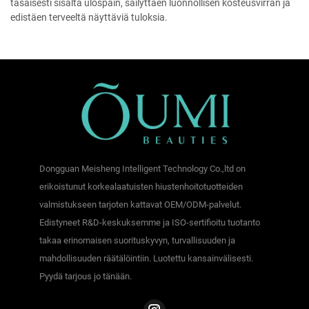
tasaisesti sisältä ulospäin, säilyttäen luonnollisen kosteusvirran ja
edistäen terveeltä näyttäviä tuloksia.
Dongguan Meisheng Intelligent Technology Co.,ltd on
erikoistunut korkealaatuisten hiustenhoitotuotteiden
valmistukseen tarjoten kattavat OEM/ODM-palvelut.
Edistyneet R&D-keskuksemme ja ISO-sertifioitu tuotanto
takaa erinomaisen suorituskyvyn, turvallisuuden ja
mahdollisuuden räätälöintiin. Luotettu kansainvälisesti.
Pyydä tarjous jo tänään.