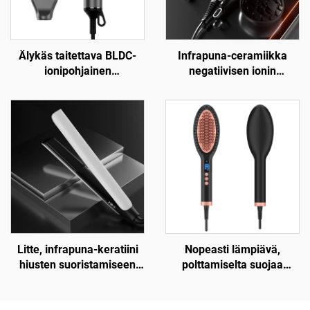
Älykäs taitettava BLDC-
Infrapuna-ceramiikka
ionipohjainen
negatiivisen ionin
infrapunakuivain
lämpökalvotekniikalla
varustettu hiustenkuivatin
Litte, infrapuna-keratiini
Nopeasti lämpiävä,
hiusten suoristamiseen
polttamiselta suojaa
digitaalinen matkakuivain
tarjoava sähköinen
keramiikkahiustenlittausharj