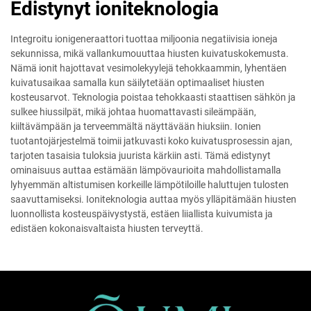
Edistynyt ioniteknologia
Integroitu ionigeneraattori tuottaa miljoonia negatiivisia ioneja
sekunnissa, mikä vallankumouuttaa hiusten kuivatuskokemusta.
Nämä ionit hajottavat vesimolekyylejä tehokkaammin, lyhentäen
kuivatusaikaa samalla kun säilytetään optimaaliset hiusten
kosteusarvot. Teknologia poistaa tehokkaasti staattisen sähkön ja
sulkee hiussilpät, mikä johtaa huomattavasti sileämpään,
kiiltävämpään ja terveemmältä näyttävään hiuksiin. Ionien
tuotantojärjestelmä toimii jatkuvasti koko kuivatusprosessin ajan,
tarjoten tasaisia tuloksia juurista kärkiin asti. Tämä edistynyt
ominaisuus auttaa estämään lämpövaurioita mahdollistamalla
lyhyemmän altistumisen korkeille lämpötiloille haluttujen tulosten
saavuttamiseksi. Ioniteknologia auttaa myös ylläpitämään hiusten
luonnollista kosteuspäivystystä, estäen liiallista kuivumista ja
edistäen kokonaisvaltaista hiusten terveyttä.