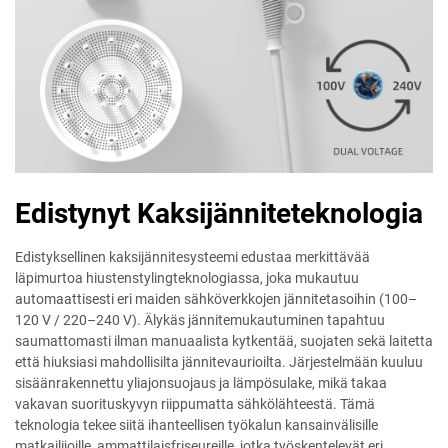
Edistynyt Kaksijänniteteknologia
Edistyksellinen kaksijännitesysteemi edustaa merkittävää
läpimurtoa hiustenstylingteknologiassa, joka mukautuu
automaattisesti eri maiden sähköverkkojen jännitetasoihin (100–
120 V / 220–240 V). Älykäs jännitemukautuminen tapahtuu
saumattomasti ilman manuaalista kytkentää, suojaten sekä laitetta
että hiuksiasi mahdollisilta jännitevaurioilta. Järjestelmään kuuluu
sisäänrakennettu yliajonsuojaus ja lämpösulake, mikä takaa
vakavan suorituskyvyn riippumatta sähkölähteestä. Tämä
teknologia tekee siitä ihanteellisen työkalun kansainvälisille
matkailijoille, ammattilaisfriseureille, jotka työskentelevät eri