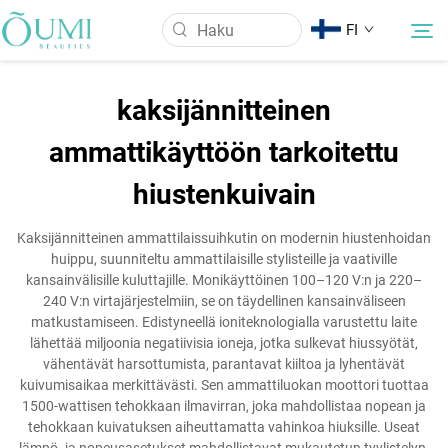
FI
kaksijännitteinen
Tietoa meistä
ammattikäyttöön tarkoitettu
hiustenkuivain
Tuotteet
Kaksijännitteinen ammattilaissuihkutin on modernin hiustenhoidan
Uutiset
huippu, suunniteltu ammattilaisille stylisteille ja vaativille
kansainvälisille kuluttajille. Monikäyttöinen 100–120 V:n ja 220–
240 V:n virtajärjestelmiin, se on täydellinen kansainväliseen
Käyttö
matkustamiseen. Edistyneellä ioniteknologialla varustettu laite
lähettää miljoonia negatiivisia ioneja, jotka sulkevat hiussyötät,
vähentävät harsottumista, parantavat kiiltoa ja lyhentävät
Ota Yhteyttä
kuivumisaikaa merkittävästi. Sen ammattiluokan moottori tuottaa
1500-wattisen tehokkaan ilmavirran, joka mahdollistaa nopean ja
tehokkaan kuivatuksen aiheuttamatta vahinkoa hiuksille. Useat