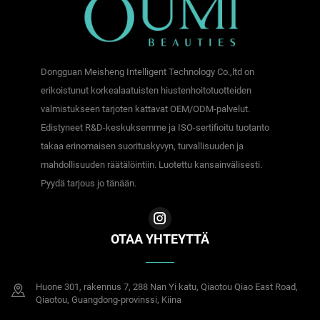
Dongguan Meisheng Intelligent Technology Co.,ltd on
erikoistunut korkealaatuisten hiustenhoitotuotteiden
valmistukseen tarjoten kattavat OEM/ODM-palvelut.
Edistyneet R&D-keskuksemme ja ISO-sertifioitu tuotanto
takaa erinomaisen suorituskyvyn, turvallisuuden ja
mahdollisuuden räätälöintiin. Luotettu kansainvälisesti.
Pyydä tarjous jo tänään.
OTAA YHTEYTTÄ
Huone 301, rakennus 7, 288 Nan Yi katu, Qiaotou Qiao East Road,
Qiaotou, Guangdong-provinssi, Kiina