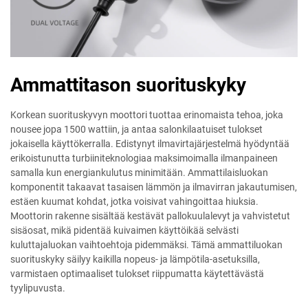
Ammattitason suorituskyky
Korkean suorituskyvyn moottori tuottaa erinomaista tehoa, joka
nousee jopa 1500 wattiin, ja antaa salonkilaatuiset tulokset
jokaisella käyttökerralla. Edistynyt ilmavirtajärjestelmä hyödyntää
erikoistunutta turbiiniteknologiaa maksimoimalla ilmanpaineen
samalla kun energiankulutus minimitään. Ammattilaisluokan
komponentit takaavat tasaisen lämmön ja ilmavirran jakautumisen,
estäen kuumat kohdat, jotka voisivat vahingoittaa hiuksia.
Moottorin rakenne sisältää kestävät pallokuulalevyt ja vahvistetut
sisäosat, mikä pidentää kuivaimen käyttöikää selvästi
kuluttajaluokan vaihtoehtoja pidemmäksi. Tämä ammattiluokan
suorituskyky säilyy kaikilla nopeus- ja lämpötila-asetuksilla,
varmistaen optimaaliset tulokset riippumatta käytettävästä
tyylipuvusta.