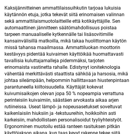
Kaksijännitteinen ammattilaissuihkutin tarjoaa lukuisia
käytännön etuja, jotka tekevät siitä erinomaisen valinnan
sekä ammattilaismuotolaitteille että kotikäyttäjille. Sen
automaattinen jännitteen säätömahdollisuus poistaa
tarpeen manuaaliselle kytkennälle tai lisäsovitimille
kansainvälisillä matkoilla, mikä takaa huolittoman käytön
missä tahansa maailmassa. Ammattiluokan moottorin
kestävyys pidentää kuivaimen käyttöikää huomattavasti
tavallisia kuluttajamalleja pidemmäksi, tarjoten
erinomaista vastinetta rahalle. Edistynyt ioniteknologia
vähentää merkittävästi staattista sähköä ja harsosia, mikä
johtaa sileämpään, helpommin hallittavaan hiustenpintaan
parantuneella kiiltoisuudella. Käyttäjät kokevat
kuivumisaikojen olevan jopa 50 % nopeampia verrattuna
perinteisiin kuivaimiin, säästäen arvokasta aikaa arjen
rutiineissa. Useat lämpö- ja nopeusasetukset soveltuvat
kaikenlaisiin hiuksiin ja -tekstuureihin, hoikkoihin asti
karkeisiin, mahdollistaen personalisoidut tyyliyhteistyöt.
Ergonominen muotoilu estää ranteen rasituksen pitkän
käyttöjakson aikana, kun taas kevyt rakenne tekee siitä