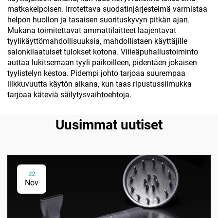
matkakelpoisen. Irrotettava suodatinjärjestelmä varmistaa
helpon huollon ja tasaisen suorituskyvyn pitkän ajan.
Mukana toimitettavat ammattilaitteet laajentavat
tyylikäyttömahdollisuuksia, mahdollistaen käyttäjille
salonkilaatuiset tulokset kotona. Viileäpuhallustoiminto
auttaa lukitsemaan tyyli paikoilleen, pidentäen jokaisen
tyylistelyn kestoa. Pidempi johto tarjoaa suurempaa
liikkuvuutta käytön aikana, kun taas ripustussilmukka
tarjoaa käteviä säilytysvaihtoehtoja.
Uusimmat uutiset
22
Nov