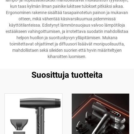
lämpö- ja nopeusasetukset mahdollistavat mukautetun tyylistelyn,
kun taas kylmän ilman painike lukitsee tulokset pitkäksi aikaa.
Ergonominen rakenne sisältää tasapainotetun painon ja mukavan
otteen, mikä vähentää käsivarsikuumua pidemmissä
käyttötilanteissa. Edistynyt lämmönsuojaus valvoo lämpötiloja
estääkseen vahingoittumisen, ja irrotettava suodatin mahdollistaa
helpon huollon ja suorituskyvyn ylläpitämisen. Mukana
toimitettavat ohjattimet ja diffuusori lisäävät monipuolisuutta,
mahdollistaen sekä sileiden suorien että hyvin määriteltyjen
kiharoitten luomisen.
Suosittuja tuotteita