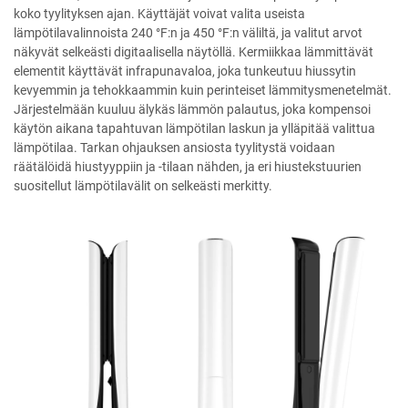
koko tyylityksen ajan. Käyttäjät voivat valita useista
lämpötilavalinnoista 240 °F:n ja 450 °F:n väliltä, ja valitut arvot
näkyvät selkeästi digitaalisella näytöllä. Kermiikkaa lämmittävät
elementit käyttävät infrapunavaloa, joka tunkeutuu hiussytin
kevyemmin ja tehokkaammin kuin perinteiset lämmitysmenetelmät.
Järjestelmään kuuluu älykäs lämmön palautus, joka kompensoi
käytön aikana tapahtuvan lämpötilan laskun ja ylläpitää valittua
lämpötilaa. Tarkan ohjauksen ansiosta tyylitystä voidaan
räätälöidä hiustyyppiin ja -tilaan nähden, ja eri hiustekstuurien
suositellut lämpötilavälit on selkeästi merkitty.