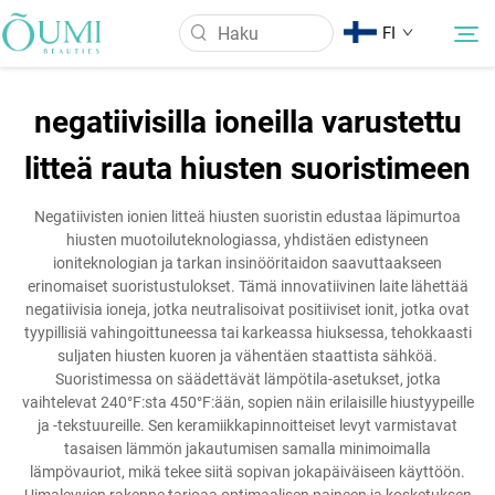
FI
negatiivisilla ioneilla varustettu
Tietoa meistä
litteä rauta hiusten suoristimeen
Tuotteet
Negatiivisten ionien litteä hiusten suoristin edustaa läpimurtoa
hiusten muotoiluteknologiassa, yhdistäen edistyneen
ioniteknologian ja tarkan insinööritaidon saavuttaakseen
Uutiset
erinomaiset suoristustulokset. Tämä innovatiivinen laite lähettää
negatiivisia ioneja, jotka neutralisoivat positiiviset ionit, jotka ovat
tyypillisiä vahingoittuneessa tai karkeassa hiuksessa, tehokkaasti
Käyttö
suljaten hiusten kuoren ja vähentäen staattista sähköä.
Suoristimessa on säädettävät lämpötila-asetukset, jotka
vaihtelevat 240°F:sta 450°F:ään, sopien näin erilaisille hiustyypeille
Ota Yhteyttä
ja -tekstuureille. Sen keramiikkapinnoitteiset levyt varmistavat
tasaisen lämmön jakautumisen samalla minimoimalla
lämpövauriot, mikä tekee siitä sopivan jokapäiväiseen käyttöön.