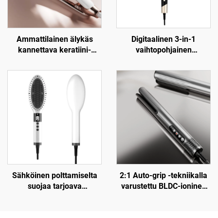
Ammattilainen älykäs
Digitaalinen 3-in-1
kannettava keratiini-
vaihtopohjainen
titaanisähkölitte
keramiikkahiustenloukku
kiinnikkeellä
Sähköinen polttamiselta
2:1 Auto-grip -tekniikalla
suojaa tarjoava
varustettu BLDC-ioninen
keramiikkakielteisen ionin
kosteaan ja kuivaan
hiustenlittausharja
ilmasuihkutuulettimella