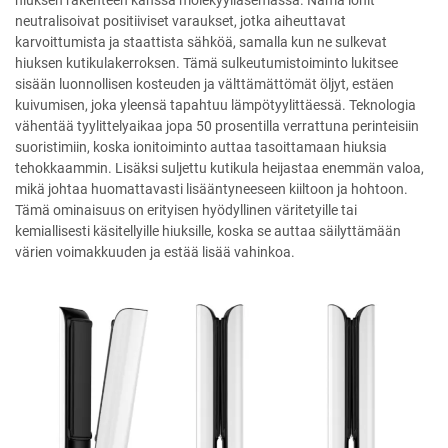
hiuksen rakenteen kanssa molekyyliasemassa. Nämä ionit
neutralisoivat positiiviset varaukset, jotka aiheuttavat
karvoittumista ja staattista sähköä, samalla kun ne sulkevat
hiuksen kutikulakerroksen. Tämä sulkeutumistoiminto lukitsee
sisään luonnollisen kosteuden ja välttämättömät öljyt, estäen
kuivumisen, joka yleensä tapahtuu lämpötyylittäessä. Teknologia
vähentää tyylittelyaikaa jopa 50 prosentilla verrattuna perinteisiin
suoristimiin, koska ionitoiminto auttaa tasoittamaan hiuksia
tehokkaammin. Lisäksi suljettu kutikula heijastaa enemmän valoa,
mikä johtaa huomattavasti lisääntyneeseen kiiltoon ja hohtoon.
Tämä ominaisuus on erityisen hyödyllinen väritetyille tai
kemiallisesti käsitellyille hiuksille, koska se auttaa säilyttämään
värien voimakkuuden ja estää lisää vahinkoa.