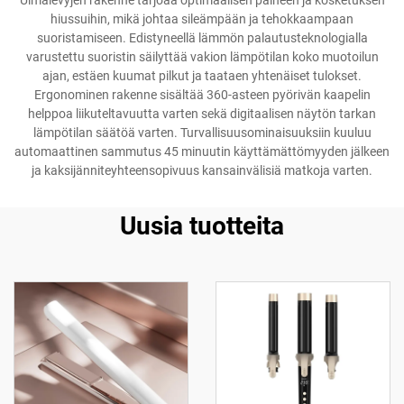
Uimalevyjen rakenne tarjoaa optimaalisen paineen ja kosketuksen
hiussuihin, mikä johtaa sileämpään ja tehokkaampaan
suoristamiseen. Edistyneellä lämmön palautusteknologialla
varustettu suoristin säilyttää vakion lämpötilan koko muotoilun
ajan, estäen kuumat pilkut ja taataen yhtenäiset tulokset.
Ergonominen rakenne sisältää 360-asteen pyörivän kaapelin
helppoa liikuteltavuutta varten sekä digitaalisen näytön tarkan
lämpötilan säätöä varten. Turvallisuusominaisuuksiin kuuluu
automaattinen sammutus 45 minuutin käyttämättömyyden jälkeen
ja kaksijänniteyhteensopivuus kansainvälisiä matkoja varten.
Uusia tuotteita