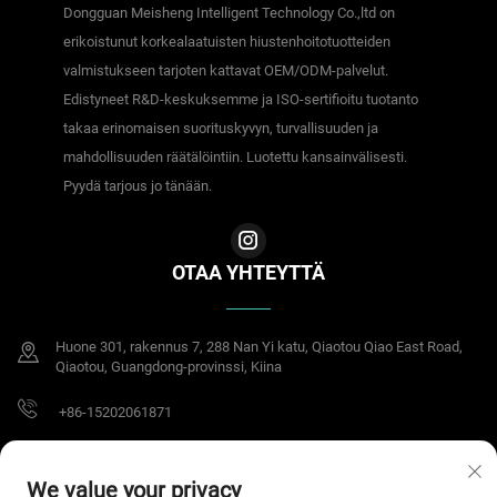
Dongguan Meisheng Intelligent Technology Co.,ltd on
erikoistunut korkealaatuisten hiustenhoitotuotteiden
valmistukseen tarjoten kattavat OEM/ODM-palvelut.
Edistyneet R&D-keskuksemme ja ISO-sertifioitu tuotanto
takaa erinomaisen suorituskyvyn, turvallisuuden ja
mahdollisuuden räätälöintiin. Luotettu kansainvälisesti.
Pyydä tarjous jo tänään.
OTAA YHTEYTTÄ
Huone 301, rakennus 7, 288 Nan Yi katu, Qiaotou Qiao East Road,
Qiaotou, Guangdong-provinssi, Kiina
+86-15202061871
[email protected]
We value your privacy