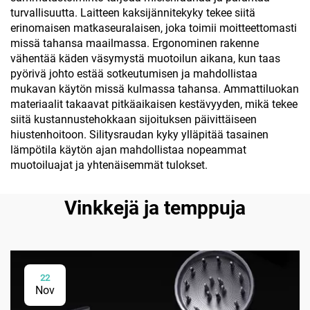
turvallisuutta. Laitteen kaksijännitekyky tekee siitä
erinomaisen matkaseuralaisen, joka toimii moitteettomasti
missä tahansa maailmassa. Ergonominen rakenne
vähentää käden väsymystä muotoilun aikana, kun taas
pyörivä johto estää sotkeutumisen ja mahdollistaa
mukavan käytön missä kulmassa tahansa. Ammattiluokan
materiaalit takaavat pitkäaikaisen kestävyyden, mikä tekee
siitä kustannustehokkaan sijoituksen päivittäiseen
hiustenhoitoon. Silitysraudan kyky ylläpitää tasainen
lämpötila käytön ajan mahdollistaa nopeammat
muotoiluajat ja yhtenäisemmät tulokset.
Vinkkejä ja temppuja
22
Nov