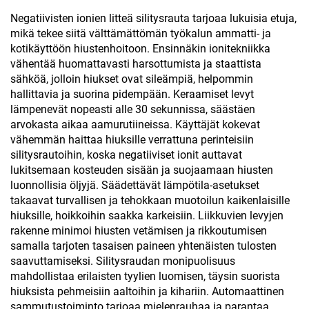
varustettu hiustenlujittaja
Negatiivisten ionien litteä silitysrauta tarjoaa lukuisia etuja,
mikä tekee siitä välttämättömän työkalun ammatti- ja
kotikäyttöön hiustenhoitoon. Ensinnäkin ionitekniikka
vähentää huomattavasti harsottumista ja staattista
sähköä, jolloin hiukset ovat sileämpiä, helpommin
hallittavia ja suorina pidempään. Keraamiset levyt
lämpenevät nopeasti alle 30 sekunnissa, säästäen
arvokasta aikaa aamurutiineissa. Käyttäjät kokevat
vähemmän haittaa hiuksille verrattuna perinteisiin
silitysrautoihin, koska negatiiviset ionit auttavat
lukitsemaan kosteuden sisään ja suojaamaan hiusten
luonnollisia öljyjä. Säädettävät lämpötila-asetukset
takaavat turvallisen ja tehokkaan muotoilun kaikenlaisille
hiuksille, hoikkoihin saakka karkeisiin. Liikkuvien levyjen
rakenne minimoi hiusten vetämisen ja rikkoutumisen
samalla tarjoten tasaisen paineen yhtenäisten tulosten
saavuttamiseksi. Silitysraudan monipuolisuus
mahdollistaa erilaisten tyylien luomisen, täysin suorista
hiuksista pehmeisiin aaltoihin ja kihariin. Automaattinen
sammutustoiminto tarjoaa mielenrauhaa ja parantaa