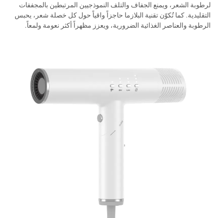
لرطوبة الشعر، ويمنع الجفاف والتلف النموذجيين المرتبطين بالمجففات
التقليدية. كما تُكوّن تقنية البلازما حاجزاً واقياً حول كل خصلة شعر، يحبس
الرطوبة والعناصر الغذائية الضرورية، ويعزز مظهراً أكثر نعومة ولمعاً.