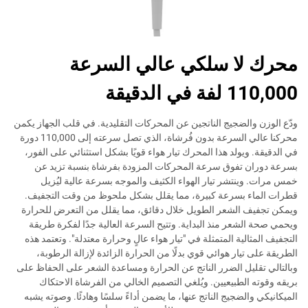
محرك لا سلكي عالي السرعة
110,000 لفة في الدقيقة
ودّع الوزن والضجيج الناتجين عن المحركات التقليدية. في قلب الجهاز يكمن
محركنا عالي السرعة بدون فُرشاة، الذي تصل سرعته إلى 110,000 دورة
في الدقيقة. ويولد هذا المحرك تيار هواء قويًا بشكل استثنائي على الفور،
بسرعة دوران تفوق سرعة المحركات المزودة بفرشاة بنسبة تزيد عن
خمس مرات. وينتشر تيار الهواء الكثيف والموجه بسرعة عالية ليُزيل
قطرات الماء بسرعة كبيرة، مما يقلل بشكل ملحوظ من وقت التجفيف.
ويمكن تجفيف الشعر الطويل خلال دقائق، مما يقلل من التعرض للحرارة
ويحمي صحة الشعر منذ البداية. وتتيح السرعة العالية جدًا لفكرة طريقة
التجفيف المثالية المتمثلة في "تيار هواء عالٍ وحرارة معتدلة". وتعتمد هذه
الطريقة على تيار هوائي قوي بدلًا من الحرارة الزائدة لإزالة الرطوبة،
وبالتالي تقليل الضرر الناتج عن الحرارة ومساعدة الشعر على الحفاظ على
بريقه وقوته الطبيعيين. ويُلغي التصميم الخالي من الفرشاة الاحتكاك
الميكانيكي والضجيج الناتج عنها، ما يضمن أداءً سلسًا وهادئًا. وصوته يشبه