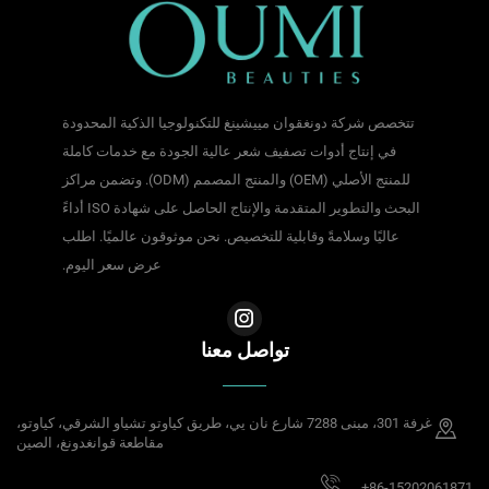
تتخصص شركة دونغقوان مييشينغ للتكنولوجيا الذكية المحدودة
في إنتاج أدوات تصفيف شعر عالية الجودة مع خدمات كاملة
للمنتج الأصلي (OEM) والمنتج المصمم (ODM). وتضمن مراكز
البحث والتطوير المتقدمة والإنتاج الحاصل على شهادة ISO أداءً
عاليًا وسلامةً وقابلية للتخصيص. نحن موثوقون عالميًا. اطلب
عرض سعر اليوم.
تواصل معنا
غرفة 301، مبنى 7288 شارع نان يي، طريق كياوتو تشياو الشرقي، كياوتو،
مقاطعة قوانغدونغ، الصين
+86-15202061871