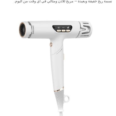
نسمة ريح خفيفة وبعيدة — مريح للأذن ومثالي في أي وقت من اليوم.