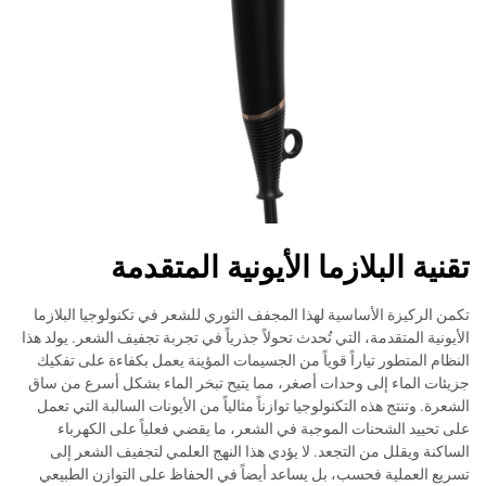
تقنية البلازما الأيونية المتقدمة
تكمن الركيزة الأساسية لهذا المجفف الثوري للشعر في تكنولوجيا البلازما
الأيونية المتقدمة، التي تُحدث تحولاً جذرياً في تجربة تجفيف الشعر. يولد هذا
النظام المتطور تياراً قوياً من الجسيمات المؤينة يعمل بكفاءة على تفكيك
جزيئات الماء إلى وحدات أصغر، مما يتيح تبخر الماء بشكل أسرع من ساق
الشعرة. وتنتج هذه التكنولوجيا توازناً مثالياً من الأيونات السالبة التي تعمل
على تحييد الشحنات الموجبة في الشعر، ما يقضي فعلياً على الكهرباء
الساكنة ويقلل من التجعد. لا يؤدي هذا النهج العلمي لتجفيف الشعر إلى
تسريع العملية فحسب، بل يساعد أيضاً في الحفاظ على التوازن الطبيعي