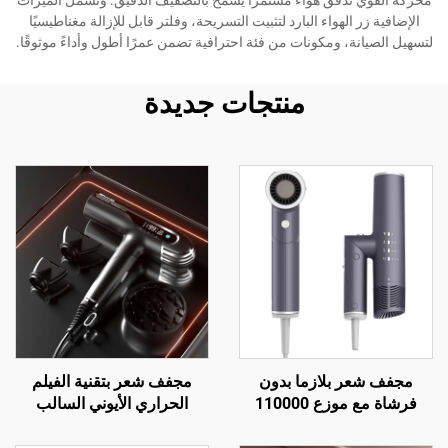
محركه القوي تدفق هواء مستمرًا يسمح بالتصفيف الدقيق. وتشمل الميزات
الإضافية زر الهواء البارد لتثبيت التسريحة، وفلتر قابل للإزالة مغناطيسيًا
لتسهيل الصيانة، ومكونات من فئة احترافية تضمن عمرًا أطول وأداءً موثوقًا.
منتجات جديدة
مجفف شعر بلازما بدون
مجفف شعر بتقنية الفيلم
فرشاة مع موزع 110000
الحراري الأيوني السالب
دورة في الدقيقة
السيراميكي بالأشعة تحت
الحمراء البعيدة