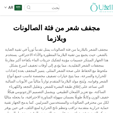
AR
مجفف شعر من فئة الصالونات
عن الشركة
وبلازما
المنتجات
مجفف الشعر بالبلازما من فئة الصالونات يمثل تقدماً ثورياً في تقنية العناية
بالشعر، حيث يجمع بين تقنية البلازما المتطورة والأداء الاحترافي. يستخدم
هذا الجهاز المبتكر جسيمات مؤينة لتفكيك جزيئات الماء بكفاءة أكبر مقارنةً
الأخبار
بمجففات الشعر التقليدية، مما يؤدي إلى أوقات تجفيف أسرع بشكل
ملحوظ مع الحفاظ على صحة الشعر المثلى. يتميز المجفف بعدة إعدادات
للحرارة والسرعة، مما يتيح خيارات تصفيف مخصصة تناسب جميع أنواع
تطبيق
الشعر وقوامه. ويُنتج مولد البلازما المتقدم توازناً مثالياً من الأيونات السالبة
التي تساعد على إغلاق طبقة البشرة للشعر، وتقليل التجعد والكهرباء
الساكنة، مع تعزيز اللمعان الطبيعي. ويشمل التصميم الإرجونومي هيكلًا
اتصل بنا
خفيف الوزن وكابلًا طويلًا يضمنان سهولة المناورة الاحترافية، ما يجعله مثاليًا
لكل من محترفي الصالونات والمستخدمين المنزليين. كما يدمج الجهاز تقنية
حماية حرارية متقدمة تراقب وتنظم ناتج الحرارة لمنع التلف، في حين يوفر