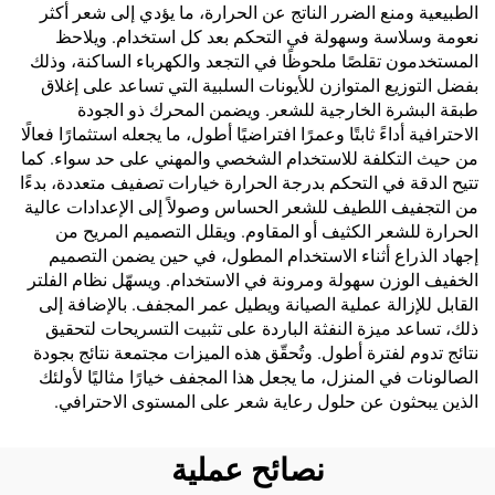
الطبيعية ومنع الضرر الناتج عن الحرارة، ما يؤدي إلى شعر أكثر
نعومة وسلاسة وسهولة في التحكم بعد كل استخدام. ويلاحظ
المستخدمون تقلصًا ملحوظًا في التجعد والكهرباء الساكنة، وذلك
بفضل التوزيع المتوازن للأيونات السلبية التي تساعد على إغلاق
طبقة البشرة الخارجية للشعر. ويضمن المحرك ذو الجودة
الاحترافية أداءً ثابتًا وعمرًا افتراضيًا أطول، ما يجعله استثمارًا فعالًا
من حيث التكلفة للاستخدام الشخصي والمهني على حد سواء. كما
تتيح الدقة في التحكم بدرجة الحرارة خيارات تصفيف متعددة، بدءًا
من التجفيف اللطيف للشعر الحساس وصولاً إلى الإعدادات عالية
الحرارة للشعر الكثيف أو المقاوم. ويقلل التصميم المريح من
إجهاد الذراع أثناء الاستخدام المطول، في حين يضمن التصميم
الخفيف الوزن سهولة ومرونة في الاستخدام. ويسهّل نظام الفلتر
القابل للإزالة عملية الصيانة ويطيل عمر المجفف. بالإضافة إلى
ذلك، تساعد ميزة النفثة الباردة على تثبيت التسريحات لتحقيق
نتائج تدوم لفترة أطول. وتُحقّق هذه الميزات مجتمعة نتائج بجودة
الصالونات في المنزل، ما يجعل هذا المجفف خيارًا مثاليًا لأولئك
الذين يبحثون عن حلول رعاية شعر على المستوى الاحترافي.
نصائح عملية