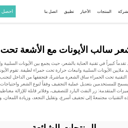
احصل ع
شركة
المنتجات
الأخبار
تطبيق
اتصل بنا
مُجعّد الشعر
مُموّج الشعر
ي
مُجعّد شعر خزفي بالأشعة تحت
مكواة تجعيد شعر قابلة ل
 سالب الأيونات مع الأشعة تحت 
الحمراء وأيونات
مُجعّد شعر تيتانيوم بالأشعة تحت
1
الحمراء وأيونات
تقدماً كبيراً في تقنية العناية بالشعر، حيث يجمع بين الأيونات السلبي
تحت
يد ملايين الأيونات السلبية وانبعاث حرارة تحت حمراء لطيفة. تقوم الأي
تقنية تحت الحمراء ساق الشعرة مباشرةً، فتجففها من الداخل لتجنب ا
حمراء
ما يسمح للمستخدمين بتعديل عملية التجفيف وفقاً لنوع الشعر واحتيا
ميزات المتقدمة: زر النفث البارد للتصفيف، وفلاتر قابلة للإزالة مغنا
حمراء
ه التقنيات مجتمعةً إلى تجفيف أسرع، وتقليل التجعد، وزيادة اللمعان،