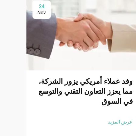
24
Nov
وفد عملاء أمريكي يزور الشركة،
ابتك
مما يعزز التعاون التقني والتوسع
في السوق
المس
عرض المزيد
عرض ا