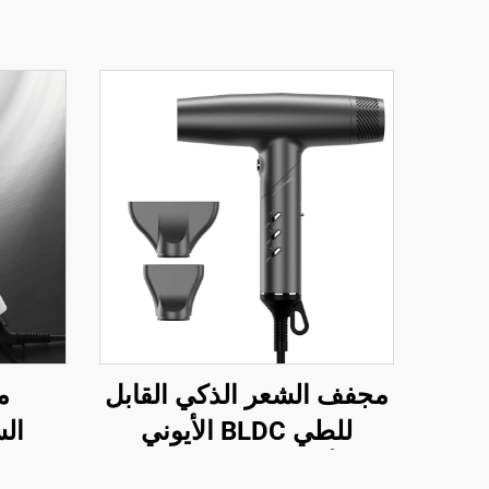
مجفف الشعر الذكي القابل
م
للطي BLDC الأيوني
بالأشعة تحت الحمراء
لمعالج