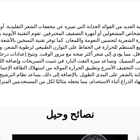
تحت الحمراء
ة العديد من الفوائد الجذابة التي تميزه عن مجففات الشعر التقليدية. أ
جعله خيارًا ممتازًا للأشخاص المشغولين أو أمهرة التصفيف المحترفين. تقوم التقن
رة الشعرية لتحسين النعومة واللمعان. كما توفر تقنية التسخين بالأش
 المنتظم للحرارة في الحفاظ على التوازن الطبيعي لرطوبة الشعر، ويم
أقل، مما يؤدي إلى شعر أكثر صحة مع مرور الوقت. وتتيح إعدادات درجات
تى السميك. وتساعد ميزة النفث البارد في تثبيت التسريحات وإضافة ا
ت التجفيف الأسرع وتطبيق الحرارة الموجّه من استهلاك الطاقة الإجما
لًا للعناية بالشعر على المدى الطويل. بالإضافة إلى ذلك، يساعد نظام ال
د الذراع أثناء الاستخدام، مما يجعله مثاليًا لكل من المستخدمين المن
نصائح وحيل