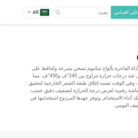
لى اقتباس
AR
فرشاة فرد الشعر
لتبديل 3 في 1
فرشاة فرد الشعر بالأيونات السالبة
مكواة تجعيد الشعر القابلة للتبديل 5 في
فرشاة فرد الشعر
داة الفاخرة بألواح تيتانيوم تسخن بسرعة وتُحافظ على
درجة حرارة ثابتة أثناء التصفيف. ويضمن التيتانيوم توزيعًا استثنائيًا للحرارة، ويسهّل انزلاقًا ناعمًا دون عوائق على الشعر. وتعمل عند درجات حرارة تتراوح بين 240°ف و450°ف، مما
كنة، وفي الوقت نفسه إغلاق طبقة الشعر الخارجية لتحقيق
ى شاشة رقمية لعرض درجة الحرارة لتصفيف دقيق حسب
 احترافي الطول لمنع التشابك أثناء الاستخدام. وتوفر جهدها المزدوج استخدامها في