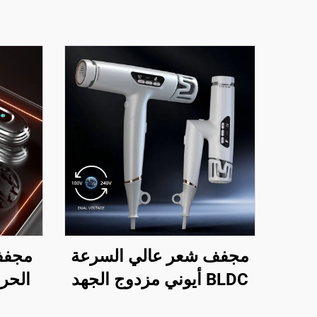
مجفف شعر عالي السرعة
مجفف 
BLDC أيوني مزدوج الجهد
الحرا
للسفر
السير