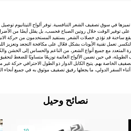
الحمراء البعيدة
تحت الحمراء
تي تميزها في سوق تصفيف الشعر التنافسية. توفر ألواح التيتانيوم توصي
 على توفير الوقت خلال روتين الصباح فحسب، بل يقلل أيضًا من الأضرار
 ساخنة قد تؤذي خصلات الشعر. يستفيد المستخدمون من حركة الانزلاق 
ر. تعمل تقنية الأيونات بشكل فعّال على مكافحة التجعد وتعزيز اللمعا
ة المتعدد مع جميع أنواع الشعر، من الناعم والحساس إلى الخشن والكث
لطويلة، في حين تضمن الألواح العائمة توزيعًا متساويًا للضغط لتحقيق نتا
فيف الخاصة بهم. يتيح الكابل الدوار ذو الطول الاحترافي حركة غير م
أثناء السفر الدولي، ما يجعلها رفيق تصفيف موثوق به في جميع أنحاء الع
نصائح وحيل
10