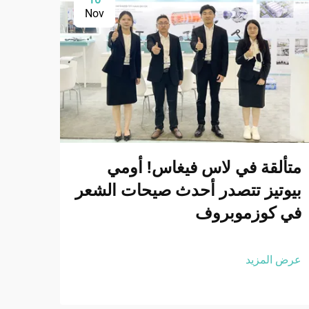
Nov
متألقة في لاس فيغاس! أومي
ابتك
بيوتيز تتصدر أحدث صيحات الشعر
في كوزموبروف
المس
عرض المزيد
عرض ا