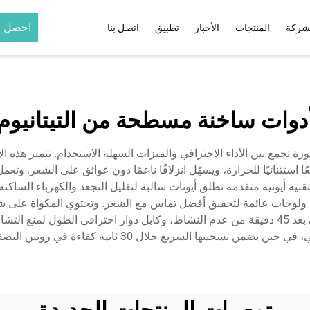
احصل ع
شركة
المنتجات
الأخبار
تطبيق
اتصل بنا
مُجعّد الشعر
مُموّج الشعر
ي
مُجعّد شعر خزفي بالأشعة تحت
مكواة تجعيد شعر قابلة ل
دوات ساخنة مسطحة من التيتانيوم
الحمراء وأيونات
مُجعّد شعر تيتانيوم بالأشعة تحت
1
الحمراء وأيونات
تجمع بين الأداء الاحترافي والميزات السهلة الاستخدام. تتميز هذه الأ
تحت
قنية أيونية متقدمة تطلق أيونات سالبة لتقليل التجعد والكهرباء السا
حمراء
ريح ولوحات عائمة لتحقيق أفضل تماس مع الشعر. وتحتوي المكواة عل
الرغبة. وتشمل ميزات السلامة: إيقاف التشغيل التلقائي بعد 45 دقيقة من عدم النشاط، وكابل دوار
حمراء
 يضمن تسخينها السريع خلال 30 ثانية كفاءة في روتين التصفيف اليومي.