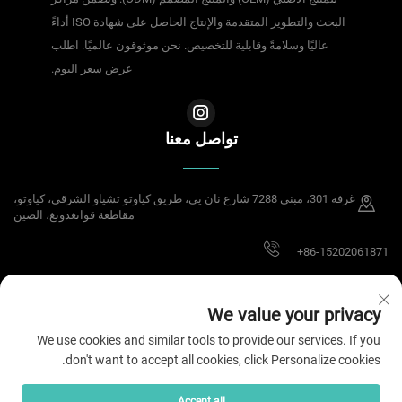
البحث والتطوير المتقدمة والإنتاج الحاصل على شهادة ISO أداءً
عاليًا وسلامةً وقابلية للتخصيص. نحن موثوقون عالميًا. اطلب
عرض سعر اليوم.
تواصل معنا
غرفة 301، مبنى 7288 شارع نان يي، طريق كياوتو تشياو الشرقي، كياوتو،
مقاطعة قوانغدونغ، الصين
+86-15202061871
[email protected]
We value your privacy
We use cookies and similar tools to provide our services. If you
don't want to accept all cookies, click Personalize cookies.
جميع الحقوق محفوظة © ٢٠٢٥ لشركة دونغقوان ميشينج للتكنولوجيا الذكية المحدودة.
سياسة الخصوصية
Accept all