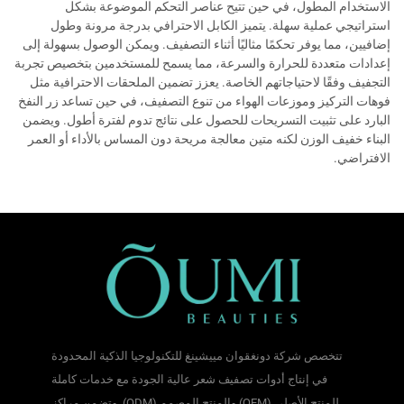
الاستخدام المطول، في حين تتيح عناصر التحكم الموضوعة بشكل
استراتيجي عملية سهلة. يتميز الكابل الاحترافي بدرجة مرونة وطول
إضافيين، مما يوفر تحكمًا مثاليًا أثناء التصفيف. ويمكن الوصول بسهولة إلى
إعدادات متعددة للحرارة والسرعة، مما يسمح للمستخدمين بتخصيص تجربة
التجفيف وفقًا لاحتياجاتهم الخاصة. يعزز تضمين الملحقات الاحترافية مثل
فوهات التركيز وموزعات الهواء من تنوع التصفيف، في حين تساعد زر النفخ
البارد على تثبيت التسريحات للحصول على نتائج تدوم لفترة أطول. ويضمن
البناء خفيف الوزن لكنه متين معالجة مريحة دون المساس بالأداء أو العمر
الافتراضي.
تتخصص شركة دونغقوان مييشينغ للتكنولوجيا الذكية المحدودة
في إنتاج أدوات تصفيف شعر عالية الجودة مع خدمات كاملة
للمنتج الأصلي (OEM) والمنتج المصمم (ODM). وتضمن مراكز