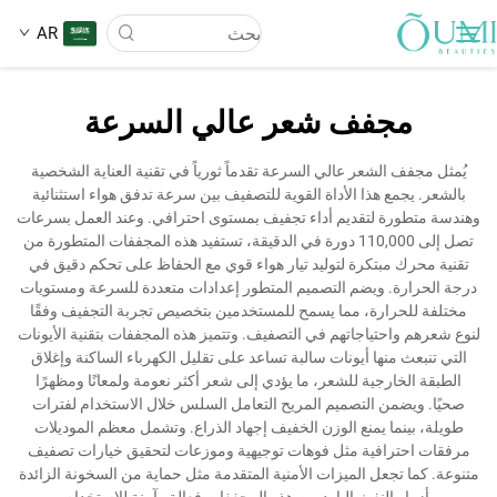
AR
مجفف شعر عالي السرعة
عن الشركة
يُمثل مجفف الشعر عالي السرعة تقدماً ثورياً في تقنية العناية الشخصية
بالشعر. يجمع هذا الأداة القوية للتصفيف بين سرعة تدفق هواء استثنائية
المنتجات
وهندسة متطورة لتقديم أداء تجفيف بمستوى احترافي. وعند العمل بسرعات
تصل إلى 110,000 دورة في الدقيقة، تستفيد هذه المجففات المتطورة من
تقنية محرك مبتكرة لتوليد تيار هواء قوي مع الحفاظ على تحكم دقيق في
الأخبار
درجة الحرارة. ويضم التصميم المتطور إعدادات متعددة للسرعة ومستويات
مختلفة للحرارة، مما يسمح للمستخدمين بتخصيص تجربة التجفيف وفقًا
لنوع شعرهم واحتياجاتهم في التصفيف. وتتميز هذه المجففات بتقنية الأيونات
تطبيق
التي تنبعث منها أيونات سالبة تساعد على تقليل الكهرباء الساكنة وإغلاق
الطبقة الخارجية للشعر، ما يؤدي إلى شعر أكثر نعومة ولمعانًا ومظهرًا
صحيًا. ويضمن التصميم المريح التعامل السلس خلال الاستخدام لفترات
اتصل بنا
طويلة، بينما يمنع الوزن الخفيف إجهاد الذراع. وتشمل معظم الموديلات
مرفقات احترافية مثل فوهات توجيهية وموزعات لتحقيق خيارات تصفيف
متنوعة. كما تجعل الميزات الأمنية المتقدمة مثل حماية من السخونة الزائدة