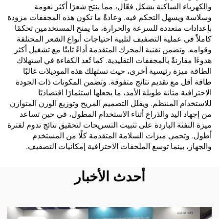
والكهرباء الساكنة بشكل فعّال، مما ينتج شعرًا أكثر نعومة
وسلاسة ويسهل التحكم فيه. وعادةً ما تكون هذه المجففات مزودة
بإعدادات متعددة للسرعة والحرارة، ما يمنح المستخدمين تحكمًا
كاملاً في عملية التصفيف لتلبية احتياجات أنواع الشعر المختلفة
وقوامه. وتضمن تقنية المحرك المتقدمة أداءً ثابتًا مع تشغيل أكثر
هدوءًا مقارنةً بالمجففات التقليدية. كما تُعد الكفاءة في استهلاك
الطاقة ميزة رئيسية أخرى، حيث تستهلك هذه الموديلات غالبًا
طاقة أقل مع تقديم نتائج متفوقة. وتضمن المكونات ذات الجودة
الاحترافية متانة طويلة الأمد، ما يجعلها استثمارًا اقتصاديًا
للاستخدام المنتظم. ويقلل التصميم المريح وتوزيع الوزن المتوازن
من إجهاد اليد والذراع أثناء الاستخدام المطول، في حين تساعد
ميزة النفثة الباردة على تثبيت التسريحات لتحقيق نتائج تدوم لفترة
أطول. وتحمي ميزات السلامة المتقدمة كلًا من المستخدم
والجهاز، بينما توسع الملحقات الاحترافية إمكانيات التصفيف.
أحدث الأخبار