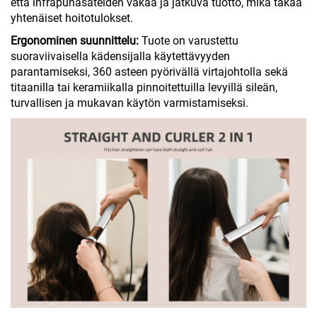
että infrapunasäteiden vakaa ja jatkuva tuotto, mikä takaa
yhtenäiset hoitotulokset.
Ergonominen suunnittelu:
Tuote on varustettu
suoraviivaisella kädensijalla käytettävyyden
parantamiseksi, 360 asteen pyörivällä virtajohtolla sekä
titaanilla tai keramiikalla pinnoitettuilla levyillä sileän,
turvallisen ja mukavan käytön varmistamiseksi.