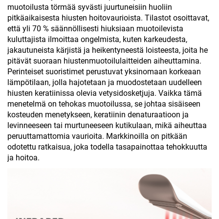
muotoilusta törmää syvästi juurtuneisiin huoliin
pitkäaikaisesta hiusten hoitovaurioista. Tilastot osoittavat,
että yli 70 % säännöllisesti hiuksiaan muotoilevista
kuluttajista ilmoittaa ongelmista, kuten karkeudesta,
jakautuneista kärjistä ja heikentyneestä loisteesta, joita he
pitävät suoraan hiustenmuotoilulaitteiden aiheuttamina.
Perinteiset suoristimet perustuvat yksinomaan korkeaan
lämpötilaan, jolla hajotetaan ja muodostetaan uudelleen
hiusten keratiinissa olevia vety­sidos­ketjuja. Vaikka tämä
menetelmä on tehokas muotoilussa, se johtaa sisäiseen
kosteuden menetykseen, keratiinin denaturaatioon ja
levinneeseen tai murtuneeseen kutikulaan, mikä aiheuttaa
peruuttamattomia vaurioita. Markkinoilla on pitkään
odotettu ratkaisua, joka todella tasapainottaa tehokkuutta
ja hoitoa.