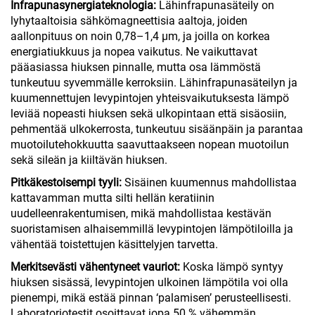
Infrapunasynergiateknologia:
Lähinfrapunasäteily on
lyhytaaltoisia sähkömagneettisia aaltoja, joiden
aallonpituus on noin 0,78–1,4 μm, ja joilla on korkea
energiatiukkuus ja nopea vaikutus. Ne vaikuttavat
pääasiassa hiuksen pinnalle, mutta osa lämmöstä
tunkeutuu syvemmälle kerroksiin. Lähinfrapunasäteilyn ja
kuumennettujen levypintojen yhteisvaikutuksesta lämpö
leviää nopeasti hiuksen sekä ulkopintaan että sisäosiin,
pehmentää ulkokerrosta, tunkeutuu sisäänpäin ja parantaa
muotoilutehokkuutta saavuttaakseen nopean muotoilun
sekä sileän ja kiiltävän hiuksen.
Pitkäkestoisempi tyyli:
Sisäinen kuumennus mahdollistaa
kattavamman mutta silti hellän keratiinin
uudelleenrakentumisen, mikä mahdollistaa kestävän
suoristamisen alhaisemmillä levypintojen lämpötiloilla ja
vähentää toistettujen käsittelyjen tarvetta.
Merkitsevästi vähentyneet vauriot:
Koska lämpö syntyy
hiuksen sisässä, levypintojen ulkoinen lämpötila voi olla
pienempi, mikä estää pinnan ‘palamisen’ perusteellisesti.
Laboratoriotestit osoittavat jopa 50 % vähemmän