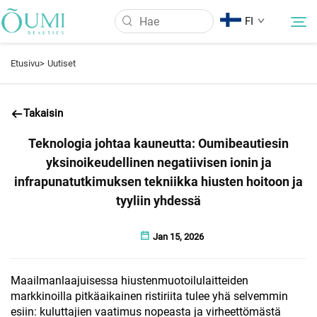
FI
Etusivu>
Uutiset
Meistä
Takaisin
Tuotteet
Teknologia johtaa kauneutta: Oumibeautiesin
yksinoikeudellinen negatiivisen ionin ja
Uutiset
infrapunatutkimuksen tekniikka hiusten hoitoon ja
tyyliin yhdessä
Käyttö
Jan 15, 2026
UKK
Maailmanlaajuisessa hiustenmuotoilulaitteiden
markkinoilla pitkäaikainen ristiriita tulee yhä selvemmin
Ota yhteyttä
esiin: kuluttajien vaatimus nopeasta ja virheettömästä