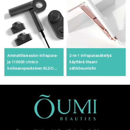
Ammattilaissalon infrapuna-
2-in-1 infrapunasäteilyä
ja 110000 r/min:n
käyttävä titaani-
korkeanopeuksinen BLDC-
sähkösuoristin
seinäkiinnitetty kuivain