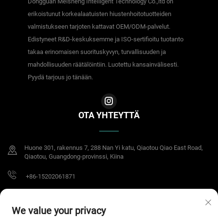
Dongguan Meisheng Intelligent Technology Co.,ltd on
erikoistunut korkealaatuisten hiustenhoitotuotteiden
valmistukseen tarjoten kattavat OEM/ODM-palvelut.
Edistyneet R&D-keskuksemme ja ISO-sertifioitu tuotanto
takaa erinomaisen suorituskyvyn, turvallisuuden ja
mahdollisuuden räätälöintiin. Luotettu kansainvälisesti.
Pyydä tarjous jo tänään.
OTA YHTEYTTÄ
Huone 301, rakennus 7, 288 Nan Yi katu, Qiaotou Qiao East Road,
Qiaotou, Guangdong-provinssi, Kiina
+86-15202061871
[email protected]
We value your privacy