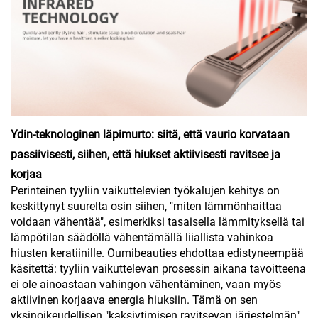
Ydin-teknologinen läpimurto: siitä, että vaurio korvataan
passiivisesti, siihen, että hiukset aktiivisesti ravitsee ja
korjaa
Perinteinen tyyliin vaikuttelevien työkalujen kehitys on
keskittynyt suurelta osin siihen, "miten lämmönhaittaa
voidaan vähentää", esimerkiksi tasaisella lämmityksellä tai
lämpötilan säädöllä vähentämällä liiallista vahinkoa
hiusten keratiinille. Oumibeauties ehdottaa edistyneempää
käsitettä: tyyliin vaikuttelevan prosessin aikana tavoitteena
ei ole ainoastaan vahingon vähentäminen, vaan myös
aktiivinen korjaava energia hiuksiin. Tämä on sen
yksinoikeudellisen "kaksiytimisen ravitsevan järjestelmän"