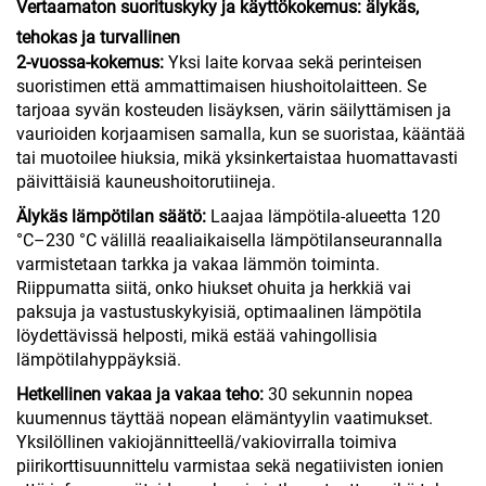
Vertaamaton suorituskyky ja käyttökokemus: älykäs,
tehokas ja turvallinen
2-vuossa-kokemus:
Yksi laite korvaa sekä perinteisen
suoristimen että ammattimaisen hiushoitolaitteen. Se
tarjoaa syvän kosteuden lisäyksen, värin säilyttämisen ja
vaurioiden korjaamisen samalla, kun se suoristaa, kääntää
tai muotoilee hiuksia, mikä yksinkertaistaa huomattavasti
päivittäisiä kauneushoitorutiineja.
Älykäs lämpötilan säätö:
Laajaa lämpötila-alueetta 120
°C–230 °C välillä reaaliaikaisella lämpötilanseurannalla
varmistetaan tarkka ja vakaa lämmön toiminta.
Riippumatta siitä, onko hiukset ohuita ja herkkiä vai
paksuja ja vastustuskykyisiä, optimaalinen lämpötila
löydettävissä helposti, mikä estää vahingollisia
lämpötilahyppäyksiä.
Hetkellinen vakaa ja vakaa teho:
30 sekunnin nopea
kuumennus täyttää nopean elämäntyylin vaatimukset.
Yksilöllinen vakiojännitteellä/vakiovirralla toimiva
piirikorttisuunnittelu varmistaa sekä negatiivisten ionien