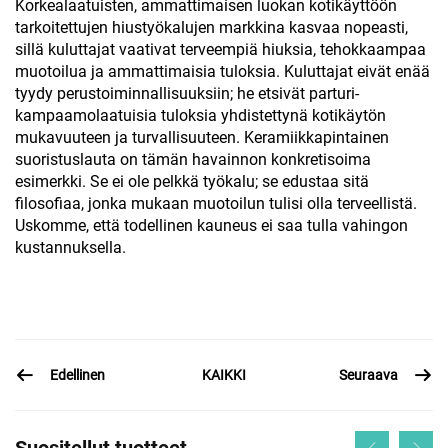
Korkealaatuisten, ammattimaisen luokan kotikäyttöön
tarkoitettujen hiustyökalujen markkina kasvaa nopeasti,
sillä kuluttajat vaativat terveempiä hiuksia, tehokkaampaa
muotoilua ja ammattimaisia tuloksia. Kuluttajat eivät enää
tyydy perustoiminnallisuuksiin; he etsivät parturi-
kampaamolaatuisia tuloksia yhdistettynä kotikäytön
mukavuuteen ja turvallisuuteen. Keramiikkapintainen
suoristuslauta on tämän havainnon konkretisoima
esimerkki. Se ei ole pelkkä työkalu; se edustaa sitä
filosofiaa, jonka mukaan muotoilun tulisi olla terveellistä.
Uskomme, että todellinen kauneus ei saa tulla vahingon
kustannuksella.
Edellinen
Seuraava
KAIKKI