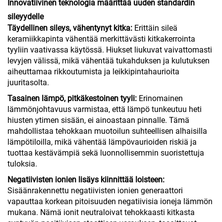
Innovatiivinen teknologia määrittää uuden standardin
sileyydelle
Täydellinen sileys, vähentynyt kitka:
Erittäin sileä
keramiikkapinta vähentää merkittävästi kitkakerrointa
tyyliin vaativassa käytössä. Hiukset liukuvat vaivattomasti
levyjen välissä, mikä vähentää tukahduksen ja kulutuksen
aiheuttamaa rikkoutumista ja leikkipintahaurioita
juuritasolta.
Tasainen lämpö, pitkäkestoinen tyyli:
Erinomainen
lämmönjohtavuus varmistaa, että lämpö tunkeutuu heti
hiusten ytimen sisään, ei ainoastaan pinnalle. Tämä
mahdollistaa tehokkaan muotoilun suhteellisen alhaisilla
lämpötiloilla, mikä vähentää lämpövaurioiden riskiä ja
tuottaa kestävämpiä sekä luonnollisemmin suoristettuja
tuloksia.
Negatiivisten ionien lisäys kiinnittää loisteen:
Sisäänrakennettu negatiivisten ionien generaattori
vapauttaa korkean pitoisuuden negatiivisia ioneja lämmön
mukana. Nämä ionit neutraloivat tehokkaasti kitkasta