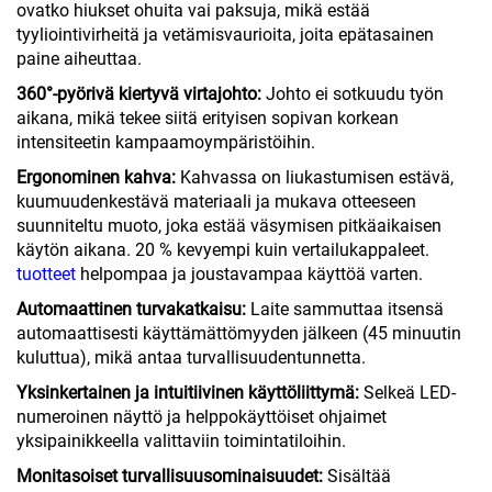
ovatko hiukset ohuita vai paksuja, mikä estää
tyyliointivirheitä ja vetämisvaurioita, joita epätasainen
paine aiheuttaa.
360°-pyörivä kiertyvä virtajohto:
Johto ei sotkuudu työn
aikana, mikä tekee siitä erityisen sopivan korkean
intensiteetin kampaamoympäristöihin.
Ergonominen kahva:
Kahvassa on liukastumisen estävä,
kuumuudenkestävä materiaali ja mukava otteeseen
suunniteltu muoto, joka estää väsymisen pitkäaikaisen
käytön aikana. 20 % kevyempi kuin vertailukappaleet.
tuotteet
helpompaa ja joustavampaa käyttöä varten.
Automaattinen turvakatkaisu:
Laite sammuttaa itsensä
automaattisesti käyttämättömyyden jälkeen (45 minuutin
kuluttua), mikä antaa turvallisuudentunnetta.
Yksinkertainen ja intuitiivinen käyttöliittymä:
Selkeä LED-
numeroinen näyttö ja helppokäyttöiset ohjaimet
yksipainikkeella valittaviin toimintatiloihin.
Monitasoiset turvallisuusominaisuudet:
Sisältää