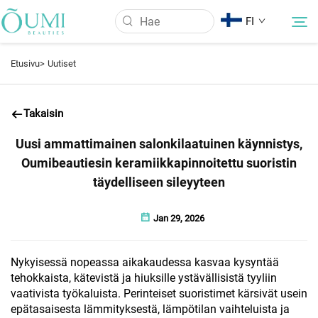
FI
Etusivu>
Uutiset
Meistä
Takaisin
Tuotteet
Uusi ammattimainen salonkilaatuinen käynnistys,
Oumibeautiesin keramiikkapinnoitettu suoristin
Uutiset
täydelliseen sileyyteen
Jan 29, 2026
Käyttö
Nykyisessä nopeassa aikakaudessa kasvaa kysyntää
UKK
tehokkaista, kätevistä ja hiuksille ystävällisistä tyyliin
vaativista työkaluista. Perinteiset suoristimet kärsivät usein
Ota yhteyttä
epätasaisesta lämmityksestä, lämpötilan vaihteluista ja