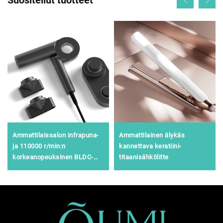
Suositellut tuotteet
Ammattilaissalon infrapuna-
Ammattilainen älykäs
ja 110000 r/min:n
kannettava keratiini-
korkeanopeuksinen BLDC-
titaanisähkölitte
seinäkiinnitetty kuivain