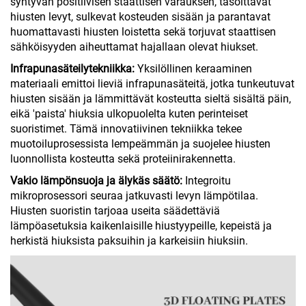
syntyvän positiivisen staattisen varauksen, tasoittavat
hiusten levyt, sulkevat kosteuden sisään ja parantavat
huomattavasti hiusten loistetta sekä torjuvat staattisen
sähköisyyden aiheuttamat hajallaan olevat hiukset.
Infrapunasäteilytekniikka:
Yksilöllinen keraaminen
materiaali emittoi lieviä infrapunasäteitä, jotka tunkeutuvat
hiusten sisään ja lämmittävät kosteutta sieltä sisältä päin,
eikä 'paista' hiuksia ulkopuolelta kuten perinteiset
suoristimet. Tämä innovatiivinen tekniikka tekee
muotoiluprosessista lempeämmän ja suojelee hiusten
luonnollista kosteutta sekä proteiinirakennetta.
Vakio lämpönsuoja ja älykäs säätö:
Integroitu
mikroprosessori seuraa jatkuvasti levyn lämpötilaa.
Hiusten suoristin tarjoaa useita säädettäviä
lämpöasetuksia kaikenlaisille hiustyypeille, kepeistä ja
herkistä hiuksista paksuihin ja karkeisiin hiuksiin.