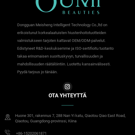
Dongguan Meisheng Intelligent Technology Co.,ltd on
erikoistunut korkealaatuisten hiustenhoitotuotteiden
valmistukseen tarjoten kattavat OEM/ODM-palvelut.
Edistyneet R&D-keskuksemme ja ISO-sertifioitu tuotanto
takaa erinomaisen suorituskyvyn, turvallisuuden ja
mahdollisuuden räätälöintiin. Luotettu kansainvälisesti.
Pyydä tarjous jo tänään.
OTA YHTEYTTÄ
Huone 301, rakennus 7, 288 Nan Yi katu, Qiaotou Qiao East Road,
Qiaotou, Guangdong-provinssi, Kiina
+86-15202061871