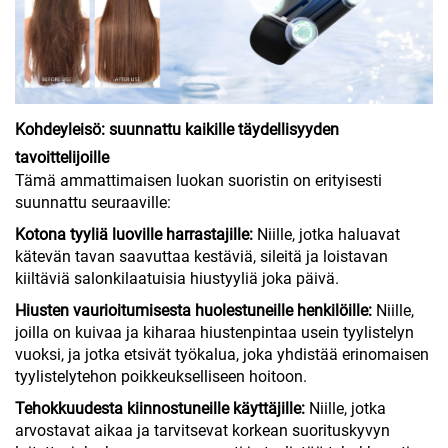
Kohdeyleisö: suunnattu kaikille täydellisyyden
tavoittelijoille
Tämä ammattimaisen luokan suoristin on erityisesti
suunnattu seuraaville:
Kotona tyyliä luoville harrastajille:
Niille, jotka haluavat
kätevän tavan saavuttaa kestäviä, sileitä ja loistavan
kiiltäviä salonkilaatuisia hiustyyliä joka päivä.
Hiusten vaurioitumisesta huolestuneille henkilöille:
Niille,
joilla on kuivaa ja kiharaa hiustenpintaa usein tyylistelyn
vuoksi, ja jotka etsivät työkalua, joka yhdistää erinomaisen
tyylistelytehon poikkeukselliseen hoitoon.
Tehokkuudesta kiinnostuneille käyttäjille:
Niille, jotka
arvostavat aikaa ja tarvitsevat korkean suorituskyvyn