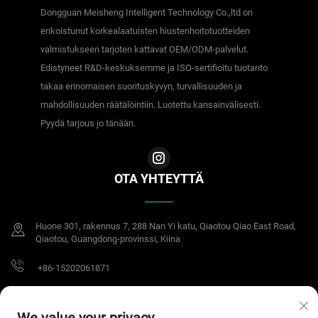
Dongguan Meisheng Intelligent Technology Co.,ltd on
erikoistunut korkealaatuisten hiustenhoitotuotteiden
valmistukseen tarjoten kattavat OEM/ODM-palvelut.
Edistyneet R&D-keskuksemme ja ISO-sertifioitu tuotanto
takaa erinomaisen suorituskyvyn, turvallisuuden ja
mahdollisuuden räätälöintiin. Luotettu kansainvälisesti.
Pyydä tarjous jo tänään.
OTA YHTEYTTÄ
Huone 301, rakennus 7, 288 Nan Yi katu, Qiaotou Qiao East Road,
Qiaotou, Guangdong-provinssi, Kiina
+86-15202061871
[email protected]