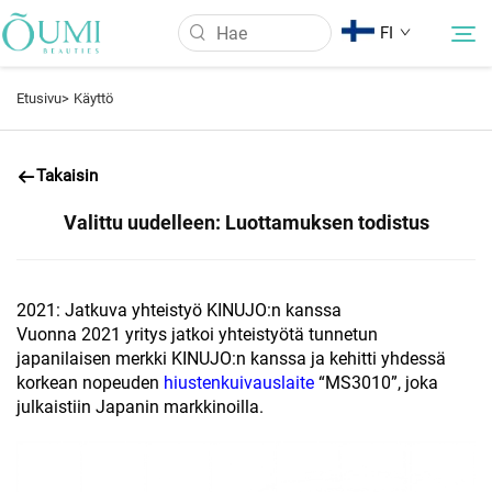
FI
Etusivu>
Käyttö
Meistä
Takaisin
Tuotteet
Valittu uudelleen: Luottamuksen todistus
Uutiset
2021: Jatkuva yhteistyö KINUJO:n kanssa
Vuonna 2021 yritys jatkoi yhteistyötä tunnetun
Käyttö
japanilaisen merkki KINUJO:n kanssa ja kehitti yhdessä
korkean nopeuden
hiustenkuivauslaite
“MS3010”, joka
julkaistiin Japanin markkinoilla.
UKK
Ota yhteyttä