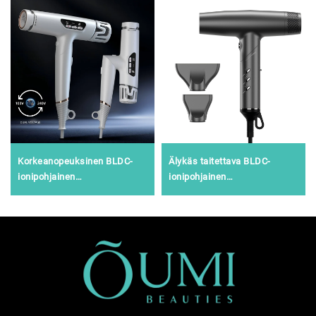
Korkeanopeuksinen BLDC-
Älykäs taitettava BLDC-
ionipohjainen
ionipohjainen
kaksijännitekuivain
infrapunakuivain
matkailuun