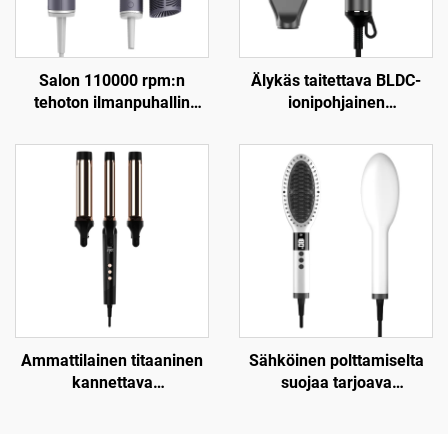
Salon 110000 rpm:n
Älykäs taitettava BLDC-
tehoton ilmanpuhallin
ionipohjainen
plasmakuivaimella
infrapunakuivain
diffuusorilla
Ammattilainen titaaninen
Sähköinen polttamiselta
kannettava
suojaa tarjoava
kolminkertainen
keramiikkakielteisen ionin
aaltomuotoinen
hiustenlittausharja