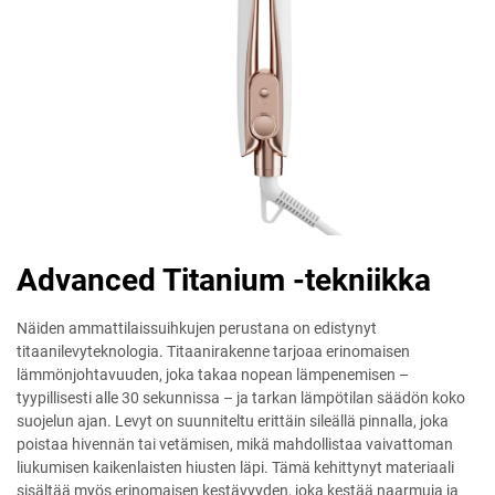
Advanced Titanium -tekniikka
Näiden ammattilaissuihkujen perustana on edistynyt
titaanilevyteknologia. Titaanirakenne tarjoaa erinomaisen
lämmönjohtavuuden, joka takaa nopean lämpenemisen –
tyypillisesti alle 30 sekunnissa – ja tarkan lämpötilan säädön koko
suojelun ajan. Levyt on suunniteltu erittäin sileällä pinnalla, joka
poistaa hivennän tai vetämisen, mikä mahdollistaa vaivattoman
liukumisen kaikenlaisten hiusten läpi. Tämä kehittynyt materiaali
sisältää myös erinomaisen kestävyyden, joka kestää naarmuja ja