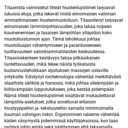
hiustenloukku
Titaanista valmistetut litteät hiustenlujistimet tarjoavat
lukuisia etuja, jotka tekevät niistä erinomaisen valinnan
ammattimaiseen hiustenmuotoiluun. Titaanilevyt tarjoavat
erinomaisen lämmönjohtavuuden, joka takaa nopean
kuumenemisen ja tasaisen lämpötilan ylläpidon koko
muotoiluistunnon ajan. Tämä tehokkuus johtaa
muotoiluajan vähentymiseen ja parantuneeseen
tuottavuuteen salonkiammatilaisten keskuudessa.
Titaanirakenteen kestävyys takaa pitkäaikaisen
luotettavuuden, mikä tekee näistä työkaluista
kustannustehokkaan sijoituksen massojen ostaville
yrityksille. Edistynyt ioniteknologia vähentää merkittävästi
staattista sähköä ja harsosia, mikä johtaa sileämpään ja
kiiltävämpään lopputulokseen, joka kestää pidempään.
Nämä litteät hiustenlujistimet sisältävät mukautettavat
lämpötila-asetukset, jotka soveltuvat erilaisiin
hiustyyppeihin ja -tekstuureihin samalla minimoimalla
kuuman vahingon riskin. Ergonominen rakenne vähentää
käden väsymystä pidemmissä käyttöjaksoissa, kun taas
pyörivä johto estää sekä päättymisen että takaamalla