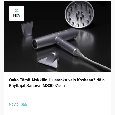
22
Nov
Onko Tämä Älykkäin Hiustenkuivain Koskaan? Näin
Käyttäjät Sanovat MS3002:sta
Näytä lisää