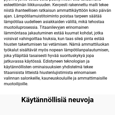
esteettömän liikkuvuuden. Kevyesti rakennettu malli tekee
niistä ihanteellisen ratkaisun ammattikäyttöön koko päivän
ajan. Lämpötilamuistitoiminto poistaa tarpeen säätää
lämpötilaa uudelleen asiakkaiden välillä, mikä tehostaa
muotoiluprosessia. Titaanilevyjen erinomainen
lämmöntasa jakautuminen estää kuumat kohdat, jotka
voisivat vahingoittaa hiuksia, kun taas sileä pinta estää
hiusten takertumisen tai vetämisen. Nämä ammattiluokan
työkalut sisältävät myös nopean lämpötilanpalautumisen,
joka ylläpitää tasaisesti hyvää suorituskykyä jopa
jatkuvassa käytössä. Edistyneen teknologian ja
käytännöllisten ominaisuuksien yhdistelmä tekee
titaanisista litteistä hiustenlujistimista erinomaisen
valinnan salonkeille, kauneuskouluille ja ammattimaisille
muotoilijoille.
Käytännöllisiä neuvoja