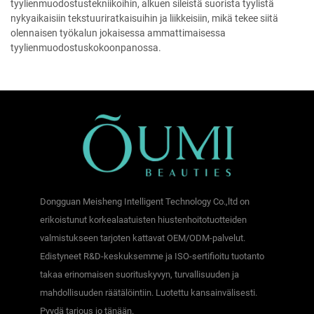
tyylienmuodostustekniikoihin, alkuen sileistä suorista tyylistä
nykyaikaisiin tekstuuriratkaisuihin ja liikkeisiin, mikä tekee siitä
olennaisen työkalun jokaisessa ammattimaisessa
tyylienmuodostuskokoonpanossa.
Dongguan Meisheng Intelligent Technology Co.,ltd on
erikoistunut korkealaatuisten hiustenhoitotuotteiden
valmistukseen tarjoten kattavat OEM/ODM-palvelut.
Edistyneet R&D-keskuksemme ja ISO-sertifioitu tuotanto
takaa erinomaisen suorituskyvyn, turvallisuuden ja
mahdollisuuden räätälöintiin. Luotettu kansainvälisesti.
Pyydä tarjous jo tänään.