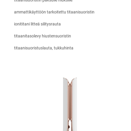
titaanisuoristin paksulle hiuksille
ammattikäyttöön tarkoitettu titaanisuoristin
ionititani litteä silitysrauta
titaanitasolevy hiustensuoristin
titaanisuoristuslauta, tukkuhinta