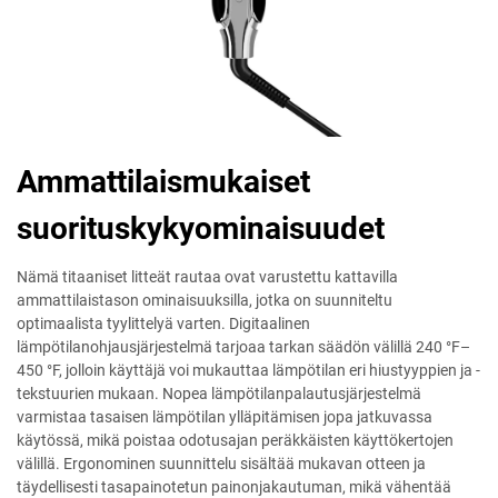
Ammattilaismukaiset
suorituskykyominaisuudet
Nämä titaaniset litteät rautaa ovat varustettu kattavilla
ammattilaistason ominaisuuksilla, jotka on suunniteltu
optimaalista tyylittelyä varten. Digitaalinen
lämpötilanohjausjärjestelmä tarjoaa tarkan säädön välillä 240 °F–
450 °F, jolloin käyttäjä voi mukauttaa lämpötilan eri hiustyyppien ja -
tekstuurien mukaan. Nopea lämpötilanpalautusjärjestelmä
varmistaa tasaisen lämpötilan ylläpitämisen jopa jatkuvassa
käytössä, mikä poistaa odotusajan peräkkäisten käyttökertojen
välillä. Ergonominen suunnittelu sisältää mukavan otteen ja
täydellisesti tasapainotetun painonjakautuman, mikä vähentää