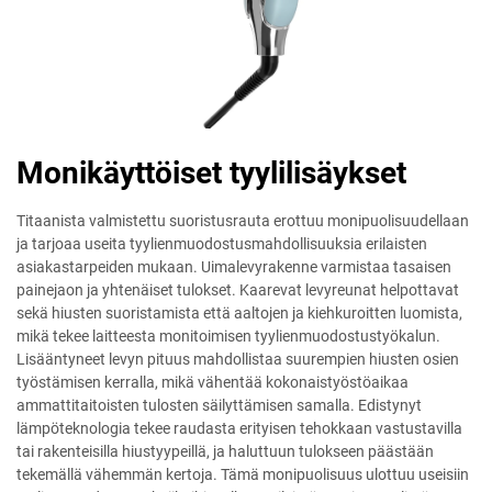
Monikäyttöiset tyylilisäykset
Titaanista valmistettu suoristusrauta erottuu monipuolisuudellaan
ja tarjoaa useita tyylienmuodostusmahdollisuuksia erilaisten
asiakastarpeiden mukaan. Uimalevyrakenne varmistaa tasaisen
painejaon ja yhtenäiset tulokset. Kaarevat levyreunat helpottavat
sekä hiusten suoristamista että aaltojen ja kiehkuroitten luomista,
mikä tekee laitteesta monitoimisen tyylienmuodostustyökalun.
Lisääntyneet levyn pituus mahdollistaa suurempien hiusten osien
työstämisen kerralla, mikä vähentää kokonaistyöstöaikaa
ammattitaitoisten tulosten säilyttämisen samalla. Edistynyt
lämpöteknologia tekee raudasta erityisen tehokkaan vastustavilla
tai rakenteisilla hiustyypeillä, ja haluttuun tulokseen päästään
tekemällä vähemmän kertoja. Tämä monipuolisuus ulottuu useisiin