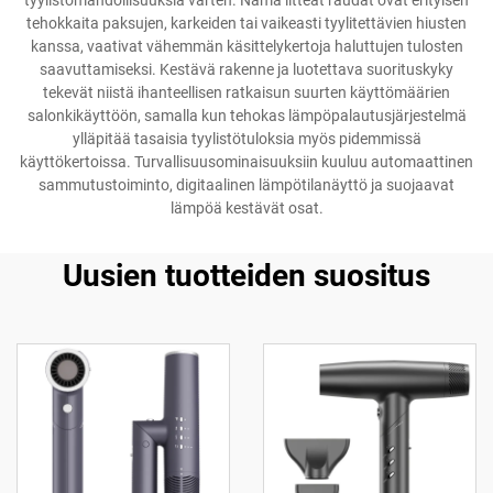
tyylistömahdollisuuksia varten. Nämä litteät raudat ovat erityisen
tehokkaita paksujen, karkeiden tai vaikeasti tyylitettävien hiusten
kanssa, vaativat vähemmän käsittelykertoja haluttujen tulosten
saavuttamiseksi. Kestävä rakenne ja luotettava suorituskyky
tekevät niistä ihanteellisen ratkaisun suurten käyttömäärien
salonkikäyttöön, samalla kun tehokas lämpöpalautusjärjestelmä
ylläpitää tasaisia tyylistötuloksia myös pidemmissä
käyttökertoissa. Turvallisuusominaisuuksiin kuuluu automaattinen
sammutustoiminto, digitaalinen lämpötilanäyttö ja suojaavat
lämpöä kestävät osat.
Uusien tuotteiden suositus