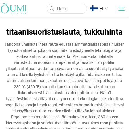
FI
titaanisuoristuslauta, tukkuhinta
Tietoa meistä
Tahdonalumiinista litteä rauta edustaa ammattilaistasoista hiusten
tyylistövälinettä, joka on suunniteltu edistyneellä teknologialla ja
Tuotteet
korkealaatuisilla materiaaleilla. Premium-tiitaniplatalla
varustettuna nopeasti lämpenevät ja tasaisen lämpötilan
ylläpitävät litteät raudat tarjoavat erinomaista suorituskykyä sekä
Uutiset
ammattilaisille tyylistöille että kotikäyttäjille. Tiitanirakenne takaa
optimaalisen lämmön jakautumisen, saavuttaen lämpötiloja jopa
230 °C (450 °F) samalla kun se mahdollistaa kitkattoman
Käyttö
liukumisen välttäen hiusten vahingoittumista. Nämä
tyylistövälineet sisältävät edistyneen ioniteknologian, joka tuottaa
negatiivisia ioneja tehokkaasti vähentäen harsottumista ja sulkevat
Ota Yhteyttä
hiussyöksyjen kuori saaden sileän, kiiltävän lopputuloksen.
Ergonominen muotoilu sisältää mukavan otteen, 360-asteen
kierrevirtajohdon ja säädettävät lämpötila-asetukset monipuolisia