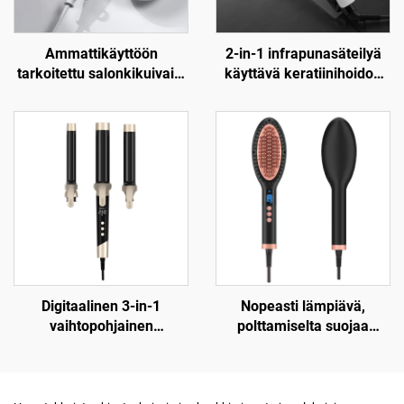
Ammattikäyttöön
2-in-1 infrapunasäteilyä
tarkoitettu salonkikuivain,
käyttävä keratiinihoidon
korkean nopeuden,
ceramic-litteä
taitettava ioninen
sähkösuoristin
infrapunakuivain
Digitaalinen 3-in-1
Nopeasti lämpiävä,
vaihtopohjainen
polttamiselta suojaa
keramiikkahiustenloukku
tarjoava sähköinen
kiinnikkeellä
keramiikkahiustenlittausharj