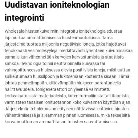
Uudistavan ioniteknologian
integrointi
Wholesale-hiustenkuivaimiin integroitu ioniteknologia edustaa
läpimurtoa ammattimaisessa hiustenmuotoilussa. Tämä
järjestelmä tuottaa miljoonia negatiivisia ioneja, jotka hajottavat
tehokkaasti vesimolekyylejä, merkittävästi lyhentäen kuivumisaikaa
samalla kun vähennetään karvojen karvastumista ja staattista
sähköä. Teknologia toimii neutraloimalla kuivassa tai
vahingoittuneessa hiuksessa olevia positiivisia ioneja, mikä auttaa
sulkeutumaan hiussilpoon ja lukitsemaan kosteutta sisään. Tämä
johtaa pehmeämpään, kiiltävämpään hiukseen parantuneella
hallittavuudella. Ionigeneraattori on yleensä valmistettu
korkealaatuisista materiaaleista, kuten turmaliinista tai titaanista,
varmistaen tasaisen ionituotannon koko kuivaimen käyttöiän ajan.
Järjestelmän tehokkuus on erityisen nähtävissä lentävien hiusten
vähentämisessä ja sileämmän pinnan luomisessa, mikä tekee siitä
korvaamattoman ammattitason tulosten saavuttamisessa.