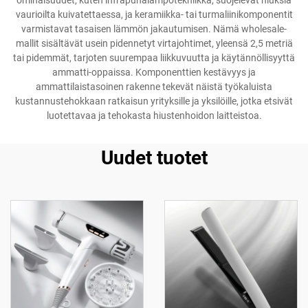
ominaisuudet, kuten infrapunalämpötekniikka, suojelevat hiuksia
vaurioilta kuivatettaessa, ja keramiikka- tai turmaliinikomponentit
varmistavat tasaisen lämmön jakautumisen. Nämä wholesale-
mallit sisältävät usein pidennetyt virtajohtimet, yleensä 2,5 metriä
tai pidemmät, tarjoten suurempaa liikkuvuutta ja käytännöllisyyttä
ammatti-oppaissa. Komponenttien kestävyys ja
ammattilaistasoinen rakenne tekevät näistä työkaluista
kustannustehokkaan ratkaisun yrityksille ja yksilöille, jotka etsivät
luotettavaa ja tehokasta hiustenhoidon laitteistoa.
Uudet tuotet