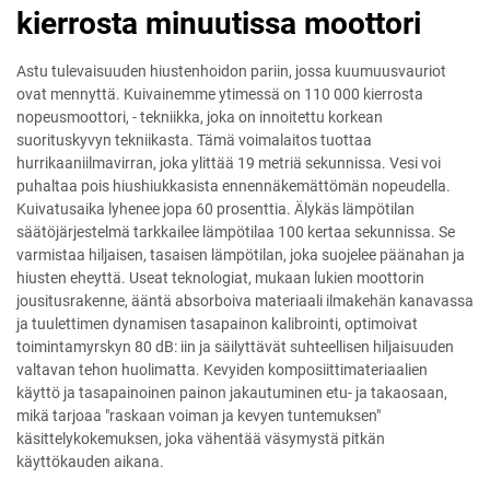
kierrosta minuutissa moottori
Astu tulevaisuuden hiustenhoidon pariin, jossa kuumuusvauriot
ovat mennyttä. Kuivainemme ytimessä on 110 000 kierrosta
nopeusmoottori, - tekniikka, joka on innoitettu korkean
suorituskyvyn tekniikasta. Tämä voimalaitos tuottaa
hurrikaaniilmavirran, joka ylittää 19 metriä sekunnissa. Vesi voi
puhaltaa pois hiushiukkasista ennennäkemättömän nopeudella.
Kuivatusaika lyhenee jopa 60 prosenttia. Älykäs lämpötilan
säätöjärjestelmä tarkkailee lämpötilaa 100 kertaa sekunnissa. Se
varmistaa hiljaisen, tasaisen lämpötilan, joka suojelee päänahan ja
hiusten eheyttä. Useat teknologiat, mukaan lukien moottorin
jousitusrakenne, ääntä absorboiva materiaali ilmakehän kanavassa
ja tuulettimen dynamisen tasapainon kalibrointi, optimoivat
toimintamyrskyn 80 dB: iin ja säilyttävät suhteellisen hiljaisuuden
valtavan tehon huolimatta. Kevyiden komposiittimateriaalien
käyttö ja tasapainoinen painon jakautuminen etu- ja takaosaan,
mikä tarjoaa "raskaan voiman ja kevyen tuntemuksen"
käsittelykokemuksen, joka vähentää väsymystä pitkän
käyttökauden aikana.