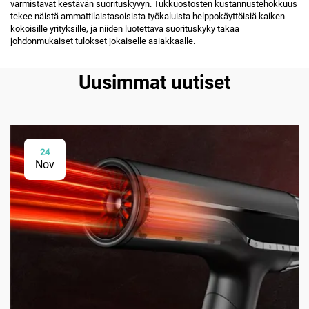
varmistavat kestävän suorituskyvyn. Tukkuostosten kustannustehokkuus
tekee näistä ammattilaistasoisista työkaluista helppokäyttöisiä kaiken
kokoisille yrityksille, ja niiden luotettava suorituskyky takaa
johdonmukaiset tulokset jokaiselle asiakkaalle.
Uusimmat uutiset
24
Nov