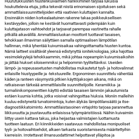
Huurutukkuisten hiustenkuivaimien hankkiminen tarjoaa lukuisia
houkuttelevia etuja, jotka tekevät niistä erinomaisen sijoituksen sekä
ammattilaissuunnittelijoiden että vaativien kuluttajien kannalta.
Ensinnäkin niiden korkealaatuinen rakenne takaa poikkeuksellisen
kestävyyden, jolloin ne kestävät huomattavasti pidempään kuin
kuluttajatason vaihtoehdot ja tarjoavat parempaa vastinetta rahalle
pitkällä aikavälillä. Ammattilaisluokan moottorit tuottavat tasaisen,
tehokkaan ilmavirran säilyttäen samalla optimaalisen lämpötilan
hallinnan, mikä lyhentää kuivumisaikaa vahingoittamatta hiusten kuntoa.
Nämä laitteet sisältävät yleensä edistynyttä ioniteknologiaa, joka hajottaa
vesimolekyylejä tehokkaammin, mikä johtaa nopeampiin kuivumisaikoihin
ja jättää hiukset siloisemmiksi ja helpommin tyyliteltäviksi. Useiden
lämpö- ja nopeusasetusten mahdollistaa mukautetut tyyli- ja hoitovalinnat
erilaisille hiustyypeille ja -tekstuureille. Ergonominen suunnittelu vähentää
käden ja ranteen väsymystä pitkien käyttöjaksojen aikana, mikä on
ratkaisevan tärkeää ammattilaisille suunnittelijoille. Keramiikka- ja
turmaliinikomponenttien käyttö edistää tasaisen lämmön jakautumista
estäen kuumia kohtia, jotka voisivat vahingoittaa hiuksia. Moniin malleihin
kuuluu edistyneitä turvatoimintoja, kuten älykäs lämpötilansäätö ja itse-
diagnostiikkatoiminto. Ammattilaistasoinen virtajohto tarjoaa parannettua
liikkuvuutta ja joustavuutta erilaisissa työympäristöissä. Näihin kuivaimiin
liittyy usein kattava takuu, joka heijastaa valmistajien luottamusta
tuotteen laatuun. Eri kiinnikkeiden saatavuus mahdollistaa monipuoliset
tyyli- ja hoitovaihtoehdot, alkaen tarkasta suoristamisesta määritettyihin
kierreisiin. Irrotettavat ilmansuodattimet helpottavat ylläpitoa ja