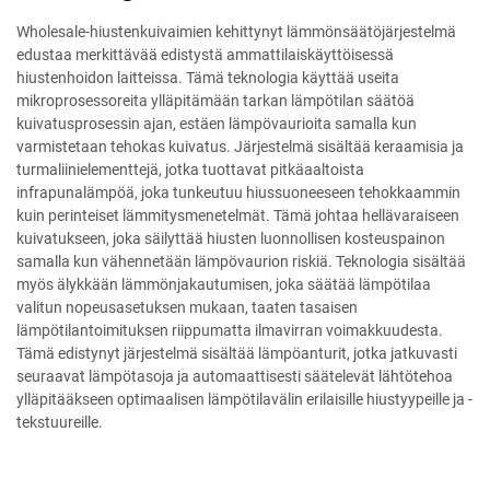
Wholesale-hiustenkuivaimien kehittynyt lämmönsäätöjärjestelmä
edustaa merkittävää edistystä ammattilaiskäyttöisessä
hiustenhoidon laitteissa. Tämä teknologia käyttää useita
mikroprosessoreita ylläpitämään tarkan lämpötilan säätöä
kuivatusprosessin ajan, estäen lämpövaurioita samalla kun
varmistetaan tehokas kuivatus. Järjestelmä sisältää keraamisia ja
turmaliinielementtejä, jotka tuottavat pitkäaaltoista
infrapunalämpöä, joka tunkeutuu hiussuoneeseen tehokkaammin
kuin perinteiset lämmitysmenetelmät. Tämä johtaa hellävaraiseen
kuivatukseen, joka säilyttää hiusten luonnollisen kosteuspainon
samalla kun vähennetään lämpövaurion riskiä. Teknologia sisältää
myös älykkään lämmönjakautumisen, joka säätää lämpötilaa
valitun nopeusasetuksen mukaan, taaten tasaisen
lämpötilantoimituksen riippumatta ilmavirran voimakkuudesta.
Tämä edistynyt järjestelmä sisältää lämpöanturit, jotka jatkuvasti
seuraavat lämpötasoja ja automaattisesti säätelevät lähtötehoa
ylläpitääkseen optimaalisen lämpötilavälin erilaisille hiustyypeille ja -
tekstuureille.