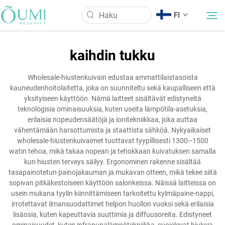
FI
kaihdin tukku
Tietoa meistä
Wholesale-hiustenkuivain edustaa ammattilaistasoista
kauneudenhoitolaitetta, joka on suunniteltu sekä kaupalliseen että
Tuotteet
yksityiseen käyttöön. Nämä laitteet sisältävät edistyneitä
teknologisia ominaisuuksia, kuten useita lämpötila-asetuksia,
erilaisia nopeudensäätöjä ja ionitekniikkaa, joka auttaa
Uutiset
vähentämään harsottumista ja staattista sähköä. Nykyaikaiset
wholesale-hiustenkuivaimet tuottavat tyypillisesti 1300–1500
watin tehoa, mikä takaa nopean ja tehokkaan kuivatuksen samalla
Käyttö
kun hiusten terveys säilyy. Ergonominen rakenne sisältää
tasapainotetun painojakauman ja mukavan otteen, mikä tekee siitä
sopivan pitkäkestoiseen käyttöön salonkeissa. Näissä laitteissa on
Ota Yhteyttä
usein mukana tyylin kiinnittämiseen tarkoitettu kylmäpaine-nappi,
irrotettavat ilmansuodattimet helpon huollon vuoksi sekä erilaisia
lisäosia, kuten kapeuttavia suuttimia ja diffuusoreita. Edistyneet