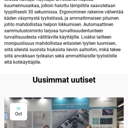
kuumennusaikaa, jolloin haluttu lämpötila saavutetaan
tyypillisesti 30 sekunnissa. Ergonominen rakenne vähentää
käden väsymystä tyylistössä, ja ammattimaisen pituinen
johto mahdollistaa helpon liikkumisen. Automaattinen
sammutustoiminto tarjoaa turvallisuudentunteen
turvallisuudesta välittäville käyttäjille. Lisäksi laitteen
monipuolisuus mahdollistaa erilaisten tyylien luomisen,
siitä sileistä suorista hiuksista lieviin aaltoihin, mikä tekee
siitä arvokkaan työkalun sekä ammattilaisille tyylistöille
että kotikäyttäjille.
Uusimmat uutiset
31
Oct