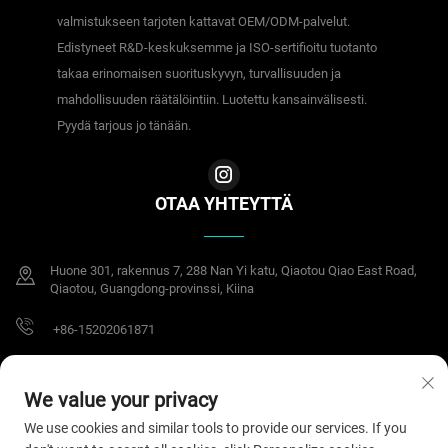
valmistukseen tarjoten kattavat OEM/ODM-palvelut.
Edistyneet R&D-keskuksemme ja ISO-sertifioitu tuotanto
takaa erinomaisen suorituskyvyn, turvallisuuden ja
mahdollisuuden räätälöintiin. Luotettu kansainvälisesti.
Pyydä tarjous jo tänään.
OTAA YHTEYTTÄ
Huone 301, rakennus 7, 288 Nan Yi katu, Qiaotou Qiao East Road,
Qiaotou, Guangdong-provinssi, Kiina
+86-15202061871
[email protected]
We value your privacy
We use cookies and similar tools to provide our services. If you