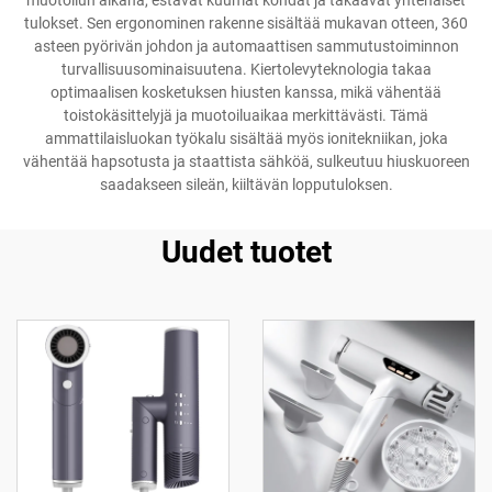
muotoilun aikana, estävät kuumat kohdat ja takaavat yhtenäiset
tulokset. Sen ergonominen rakenne sisältää mukavan otteen, 360
asteen pyörivän johdon ja automaattisen sammutustoiminnon
turvallisuusominaisuutena. Kiertolevyteknologia takaa
optimaalisen kosketuksen hiusten kanssa, mikä vähentää
toistokäsittelyjä ja muotoiluaikaa merkittävästi. Tämä
ammattilaisluokan työkalu sisältää myös ionitekniikan, joka
vähentää hapsotusta ja staattista sähköä, sulkeutuu hiuskuoreen
saadakseen sileän, kiiltävän lopputuloksen.
Uudet tuotet