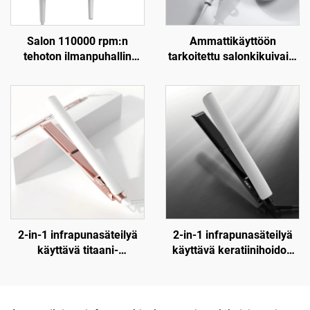
Salon 110000 rpm:n
Ammattikäyttöön
tehoton ilmanpuhallin
tarkoitettu salonkikuivain,
plasmakuivaimella
korkean nopeuden,
diffuusorilla
taitettava ioninen
infrapunakuivain
2-in-1 infrapunasäteilyä
2-in-1 infrapunasäteilyä
käyttävä titaani-
käyttävä keratiinihoidon
sähkösuoristin
ceramic-litteä
sähkösuoristin