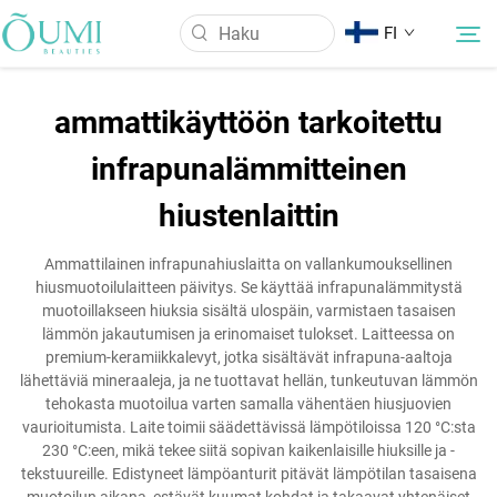
FI
ammattikäyttöön tarkoitettu
Tietoa meistä
infrapunalämmitteinen
hiustenlaittin
Tuotteet
Ammattilainen infrapunahiuslaitta on vallankumouksellinen
Uutiset
hiusmuotoilulaitteen päivitys. Se käyttää infrapunalämmitystä
muotoillakseen hiuksia sisältä ulospäin, varmistaen tasaisen
lämmön jakautumisen ja erinomaiset tulokset. Laitteessa on
Käyttö
premium-keramiikkalevyt, jotka sisältävät infrapuna-aaltoja
lähettäviä mineraaleja, ja ne tuottavat hellän, tunkeutuvan lämmön
tehokasta muotoilua varten samalla vähentäen hiusjuovien
Ota Yhteyttä
vaurioitumista. Laite toimii säädettävissä lämpötiloissa 120 °C:sta
230 °C:een, mikä tekee siitä sopivan kaikenlaisille hiuksille ja -
tekstuureille. Edistyneet lämpöanturit pitävät lämpötilan tasaisena