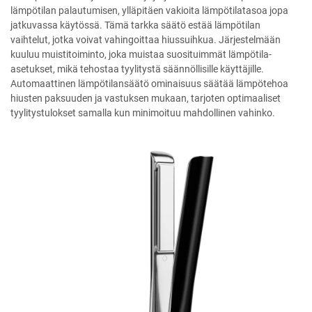
lämpötilan palautumisen, ylläpitäen vakioita lämpötilatasoa jopa
jatkuvassa käytössä. Tämä tarkka säätö estää lämpötilan
vaihtelut, jotka voivat vahingoittaa hiussuihkua. Järjestelmään
kuuluu muistitoiminto, joka muistaa suosituimmät lämpötila-
asetukset, mikä tehostaa tyylitystä säännöllisille käyttäjille.
Automaattinen lämpötilansäätö ominaisuus säätää lämpötehoa
hiusten paksuuden ja vastuksen mukaan, tarjoten optimaaliset
tyylitystulokset samalla kun minimoituu mahdollinen vahinko.