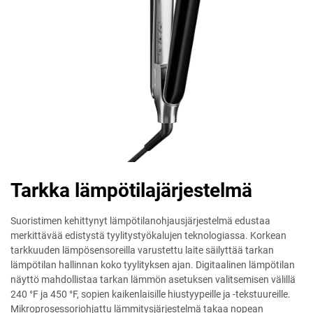
Tarkka lämpötilajärjestelmä
Suoristimen kehittynyt lämpötilanohjausjärjestelmä edustaa
merkittävää edistystä tyylitystyökalujen teknologiassa. Korkean
tarkkuuden lämpösensoreilla varustettu laite säilyttää tarkan
lämpötilan hallinnan koko tyylityksen ajan. Digitaalinen lämpötilan
näyttö mahdollistaa tarkan lämmön asetuksen valitsemisen välillä
240 °F ja 450 °F, sopien kaikenlaisille hiustyypeille ja -tekstuureille.
Mikroprosessoriohjattu lämmitysjärjestelmä takaa nopean