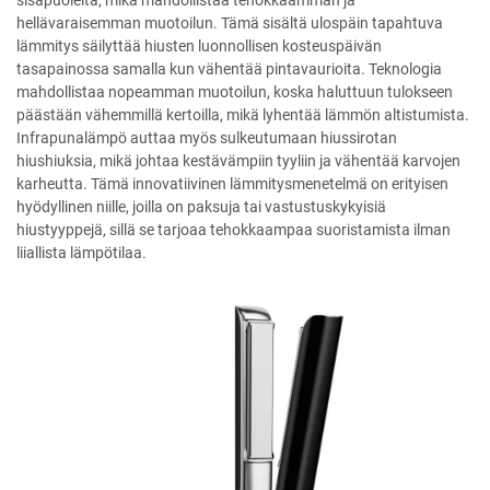
sisäpuolelta, mikä mahdollistaa tehokkaamman ja
hellävaraisemman muotoilun. Tämä sisältä ulospäin tapahtuva
lämmitys säilyttää hiusten luonnollisen kosteuspäivän
tasapainossa samalla kun vähentää pintavaurioita. Teknologia
mahdollistaa nopeamman muotoilun, koska haluttuun tulokseen
päästään vähemmillä kertoilla, mikä lyhentää lämmön altistumista.
Infrapunalämpö auttaa myös sulkeutumaan hiussirotan
hiushiuksia, mikä johtaa kestävämpiin tyyliin ja vähentää karvojen
karheutta. Tämä innovatiivinen lämmitysmenetelmä on erityisen
hyödyllinen niille, joilla on paksuja tai vastustuskykyisiä
hiustyyppejä, sillä se tarjoaa tehokkaampaa suoristamista ilman
liiallista lämpötilaa.