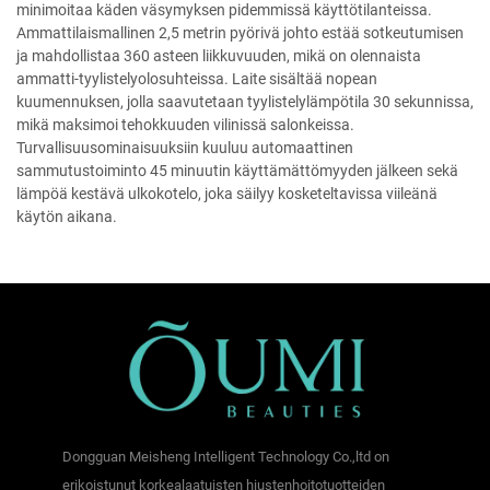
minimoitaa käden väsymyksen pidemmissä käyttötilanteissa.
Ammattilaismallinen 2,5 metrin pyörivä johto estää sotkeutumisen
ja mahdollistaa 360 asteen liikkuvuuden, mikä on olennaista
ammatti-tyylistelyolosuhteissa. Laite sisältää nopean
kuumennuksen, jolla saavutetaan tyylistelylämpötila 30 sekunnissa,
mikä maksimoi tehokkuuden vilinissä salonkeissa.
Turvallisuusominaisuuksiin kuuluu automaattinen
sammutustoiminto 45 minuutin käyttämättömyyden jälkeen sekä
lämpöä kestävä ulkokotelo, joka säilyy kosketeltavissa viileänä
käytön aikana.
Dongguan Meisheng Intelligent Technology Co.,ltd on
erikoistunut korkealaatuisten hiustenhoitotuotteiden