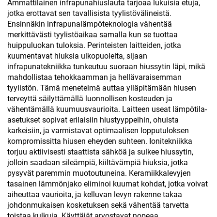
Ammattilainen infrapunahiuslauta tarjoaa lukuisia etuja,
jotka erottavat sen tavallisista tyylistövälineistä.
Ensinnäkin infrapunalämpöteknologia vähentää
merkittävästi tyylistöaikaa samalla kun se tuottaa
huippuluokan tuloksia. Perinteisten laitteiden, jotka
kuumentavat hiuksia ulkopuolelta, sijaan
infrapunatekniikka tunkeutuu suoraan hiussytin läpi, mikä
mahdollistaa tehokkaamman ja hellävaraisemman
tyylistön. Tämä menetelmä auttaa ylläpitämään hiusen
terveyttä säilyttämällä luonnollisen kosteuden ja
vähentämällä kuumuusvaurioita. Laitteen useat lämpötila-
asetukset sopivat erilaisiin hiustyyppeihin, ohuista
karkeisiin, ja varmistavat optimaalisen lopputuloksen
kompromissitta hiusen eheyden suhteen. Ionitekniikka
torjuu aktiivisesti staattista sähköä ja sulkee hiussytin,
jolloin saadaan sileämpiä, kiiltävämpiä hiuksia, jotka
pysyvät paremmin muotoutuneina. Keramiikkalevyjen
tasainen lämmönjako eliminoi kuumat kohdat, jotka voivat
aiheuttaa vaurioita, ja kelluvan levyn rakenne takaa
johdonmukaisen kosketuksen sekä vähentää tarvetta
toistaa kulkuja. Käyttäjät arvostavat nopeaa