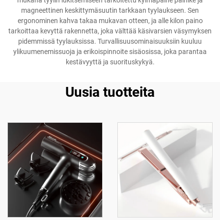
mukana tyylin lukitsemiseen tarkoitettu kylmäpaine painike ja
magneettinen keskittymäsuutin tarkkaan tyylaukseen. Sen
ergonominen kahva takaa mukavan otteen, ja alle kilon paino
tarkoittaa kevyttä rakennetta, joka välttää käsivarsien väsymyksen
pidemmissä tyylauksissa. Turvallisuusominaisuuksiin kuuluu
ylikuumenemissuoja ja erikoispinnoite sisäosissa, joka parantaa
kestävyyttä ja suorituskykyä.
Uusia tuotteita