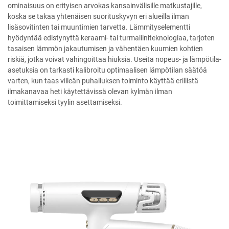
ominaisuus on erityisen arvokas kansainvälisille matkustajille,
koska se takaa yhtenäisen suorituskyvyn eri alueilla ilman
lisäsovitinten tai muuntimien tarvetta. Lämmityselementti
hyödyntää edistynyttä keraami- tai turmaliiniteknologiaa, tarjoten
tasaisen lämmön jakautumisen ja vähentäen kuumien kohtien
riskiä, jotka voivat vahingoittaa hiuksia. Useita nopeus- ja lämpötila-
asetuksia on tarkasti kalibroitu optimaalisen lämpötilan säätöä
varten, kun taas viileän puhalluksen toiminto käyttää erillistä
ilmakanavaa heti käytettävissä olevan kylmän ilman
toimittamiseksi tyylin asettamiseksi.