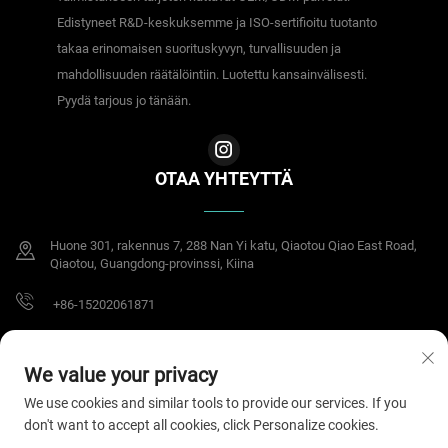
Edistyneet R&D-keskuksemme ja ISO-sertifioitu tuotanto
takaa erinomaisen suorituskyvyn, turvallisuuden ja
mahdollisuuden räätälöintiin. Luotettu kansainvälisesti.
Pyydä tarjous jo tänään.
OTAA YHTEYTTÄ
Huone 301, rakennus 7, 288 Nan Yi katu, Qiaotou Qiao East Road,
Qiaotou, Guangdong-provinssi, Kiina
+86-15202061871
[email protected]
We value your privacy
We use cookies and similar tools to provide our services. If you
don't want to accept all cookies, click Personalize cookies.
Tekijänoikeus © 2025 Dongguan Meisheng Intelligent Technology Co.,Ltd.