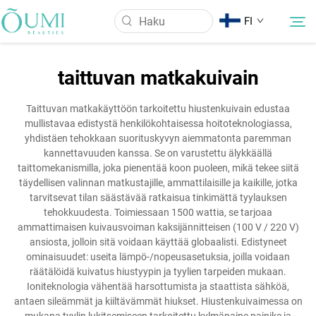
FI
taittuvan matkakuivain
Tietoa meistä
Taittuvan matkakäyttöön tarkoitettu hiustenkuivain edustaa
mullistavaa edistystä henkilökohtaisessa hoitoteknologiassa,
Tuotteet
yhdistäen tehokkaan suorituskyvyn aiemmatonta paremman
kannettavuuden kanssa. Se on varustettu älykkäällä
taittomekanismilla, joka pienentää koon puoleen, mikä tekee siitä
Uutiset
täydellisen valinnan matkustajille, ammattilaisille ja kaikille, jotka
tarvitsevat tilan säästävää ratkaisua tinkimättä tyylauksen
tehokkuudesta. Toimiessaan 1500 wattia, se tarjoaa
Käyttö
ammattimaisen kuivausvoiman kaksijännitteisen (100 V / 220 V)
ansiosta, jolloin sitä voidaan käyttää globaalisti. Edistyneet
ominaisuudet: useita lämpö-/nopeusasetuksia, joilla voidaan
Ota Yhteyttä
räätälöidä kuivatus hiustyypin ja tyylien tarpeiden mukaan.
Ioniteknologia vähentää harsottumista ja staattista sähköä,
antaen sileämmät ja kiiltävämmät hiukset. Hiustenkuivaimessa on