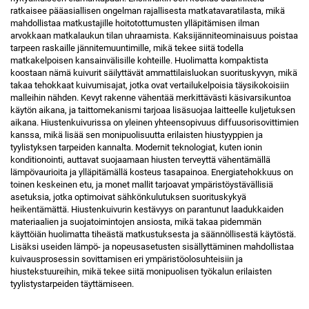
ratkaisee pääasiallisen ongelman rajallisesta matkatavaratilasta, mikä
mahdollistaa matkustajille hoitotottumusten ylläpitämisen ilman
arvokkaan matkalaukun tilan uhraamista. Kaksijänniteominaisuus poistaa
tarpeen raskaille jännitemuuntimille, mikä tekee siitä todella
matkakelpoisen kansainvälisille kohteille. Huolimatta kompaktista
koostaan nämä kuivurit säilyttävät ammattilaisluokan suorituskyvyn, mikä
takaa tehokkaat kuivumisajat, jotka ovat vertailukelpoisia täysikokoisiin
malleihin nähden. Kevyt rakenne vähentää merkittävästi käsivarsikuntoa
käytön aikana, ja taittomekanismi tarjoaa lisäsuojaa laitteelle kuljetuksen
aikana. Hiustenkuivurissa on yleinen yhteensopivuus diffuusorisovittimien
kanssa, mikä lisää sen monipuolisuutta erilaisten hiustyyppien ja
tyylistyksen tarpeiden kannalta. Modernit teknologiat, kuten ionin
konditionointi, auttavat suojaamaan hiusten terveyttä vähentämällä
lämpövaurioita ja ylläpitämällä kosteus tasapainoa. Energiatehokkuus on
toinen keskeinen etu, ja monet mallit tarjoavat ympäristöystävällisiä
asetuksia, jotka optimoivat sähkönkulutuksen suorituskykyä
heikentämättä. Hiustenkuivurin kestävyys on parantunut laadukkaiden
materiaalien ja suojatoimintojen ansiosta, mikä takaa pidemmän
käyttöiän huolimatta tiheästä matkustuksesta ja säännöllisestä käytöstä.
Lisäksi useiden lämpö- ja nopeusasetusten sisällyttäminen mahdollistaa
kuivausprosessin sovittamisen eri ympäristöolosuhteisiin ja
hiustekstuureihin, mikä tekee siitä monipuolisen työkalun erilaisten
tyylistystarpeiden täyttämiseen.