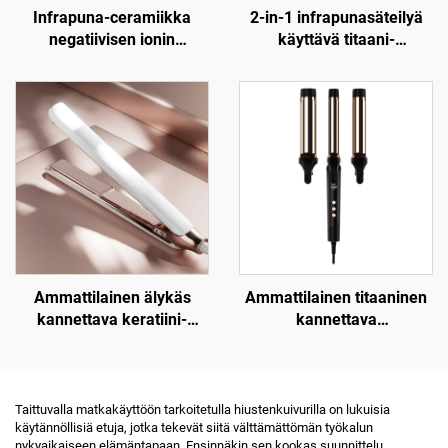
Infrapuna-ceramiikka
2-in-1 infrapunasäteilyä
negatiivisen ionin
käyttävä titaani-
lämpökalvotekniikalla
sähkösuoristin
varustettu hiustenkuivatin
Ammattilainen älykäs
Ammattilainen titaaninen
kannettava keratiini-
kannettava
titaanisähkölitte
kolminkertainen
aaltomuotoinen
hiustenloukku
Taittuvalla matkakäyttöön tarkoitetulla hiustenkuivurilla on lukuisia
käytännöllisiä etuja, jotka tekevät siitä välttämättömän työkalun
nykyaikaiseen elämäntapaan. Ensinnäkin sen kookas suunnittelu