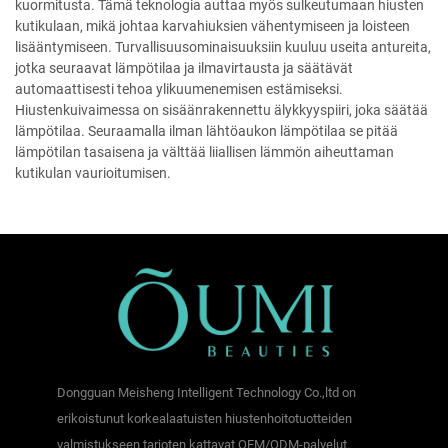
kuormitusta. Tämä teknologia auttaa myös sulkeutumaan hiusten
kutikulaan, mikä johtaa karvahiuksien vähentymiseen ja loisteen
lisääntymiseen. Turvallisuusominaisuuksiin kuuluu useita antureita,
jotka seuraavat lämpötilaa ja ilmavirtausta ja säätävät
automaattisesti tehoa ylikuumenemisen estämiseksi.
Hiustenkuivaimessa on sisäänrakennettu älykkyyspiiri, joka säätää
lämpötilaa. Seuraamalla ilman lähtöaukon lämpötilaa se pitää
lämpötilan tasaisena ja välttää liiallisen lämmön aiheuttaman
kutikulan vaurioitumisen.
Dongguan Meisheng Intelligent Technology Co.,ltd on
erikoistunut korkealaatuisten hiustenhoitotuotteiden
valmistukseen tarjoten kattavat OEM/ODM-palvelut.