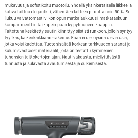
mukavuus ja sofistikoitu muotoilu. Yhdellä yksinkertaisella liikkeellä
kahva taittuu elegantisti, vähentäen laitteen pituutta noin 50 %. Se
liukuu vaivattomasti viikonlopun matkalaukkuusi, matkataskuun,
kompartmenttiin tai kapeimpaan kylpyhuoneen kaappiin.
Taitettuna keskitetty suutin kiinnittyy siististi runkoon, jolloin syntyy
tyylikäs, kaikenkaikkiaan -rakenne. Enää ei ole löysinä olevia osia,
jotka voisi kadottaa. Tuote sisältää korkean tarkkuuden saranat ja
kulumisvastoiset materiaalit, joita on testattu kymmenien
tuhansien taittokertojen ajan. Nauti vakaasta, miellyttävästä
tunnusta ja sulavasta avautumisesta ja sulkemisesta.