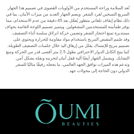
تُعد السلامة وراحة المستخدم من الأولويات القصوى في تصميم هذا الجهاز
السريع التسخين لفرد الشعر. ويضم الجهاز العديد من ميزات الأمان، بما في
ذلك نظام إيقاف تلقائي متطور يُفعّل بعد 45 دقيقة من عدم الاستخدام، مما
يوفر طمأنينة للمستخدمين المشغولين. ويتميز تصميم اللوحة العائمة بحواف
مستديرة تمنع احتجاز الشعر وتضمن حركة انزلاق سلسة أثناء التصفيف.
وقد صُمم المقبض المريح باستخدام مواد مقاومة للحرارة ويحتوي على
تصميم مريح للإمساك يقلل من إرهاق اليد خلال جلسات التصفيف الطويلة.
كما يتيح الكابل الدوار الاحترافي بطول 2.5 متر أقصى قدر من الحركة ومنع
التشابك. ويشمل الجهاز أيضًا آلية قفل أمان لتخزينه ونقله بشكل آمن.
وتدعم هذه الميزات توافق الجهد العالمي، ما يجعله رفيقًا مثاليًا للسفر
الدولي دون الحاجة إلى محولات جهد.