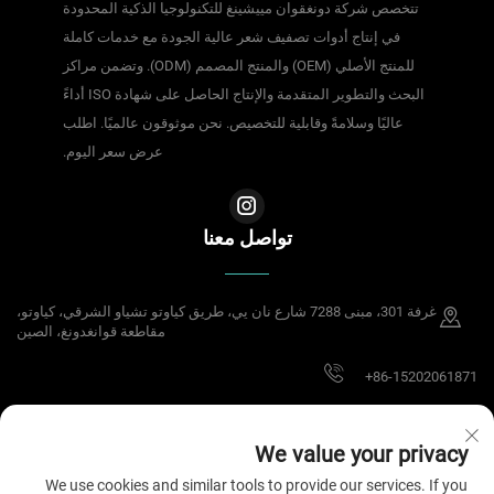
تتخصص شركة دونغقوان مييشينغ للتكنولوجيا الذكية المحدودة
في إنتاج أدوات تصفيف شعر عالية الجودة مع خدمات كاملة
للمنتج الأصلي (OEM) والمنتج المصمم (ODM). وتضمن مراكز
البحث والتطوير المتقدمة والإنتاج الحاصل على شهادة ISO أداءً
عاليًا وسلامةً وقابلية للتخصيص. نحن موثوقون عالميًا. اطلب
عرض سعر اليوم.
تواصل معنا
غرفة 301، مبنى 7288 شارع نان يي، طريق كياوتو تشياو الشرقي، كياوتو،
مقاطعة قوانغدونغ، الصين
+86-15202061871
[email protected]
We value your privacy
We use cookies and similar tools to provide our services. If you