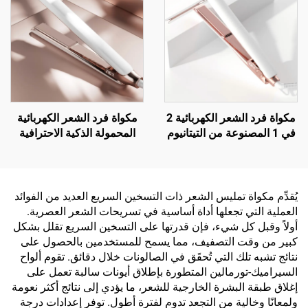
مكواة فرد الشعر الكهربائية 2
مكواة فرد الشعر الكهربائية
في 1 المصنوعة من التيتانيوم
المحمولة الذكية الاحترافية
بالأشعة تحت الحمراء
المصنوعة من الكيراتين
والتيتانيوم
يُقدِّم مكواة تمليس الشعر ذات التسخين السريع العديد من الفوائد
العملية التي تجعلها أداة أساسية في تسريحات الشعر العصرية.
أولاً وقبل كل شيء، فإن قدرتها على التسخين السريع تقلل بشكل
كبير من وقت التصفيف، مما يسمح للمستخدمين بالحصول على
نتائج تشبه تلك التي تُحقَق في الصالونات خلال دقائق. تقوم ألواح
السيراميك-تورمالين المتطورة بإطلاق أيونات سالبة تعمل على
إغلاق طبقة البشرة الخارجية للشعر، ما يؤدي إلى نتائج أكثر نعومة
ولمعانًا وخالية من التجعد تدوم لفترة أطول. توفر إعدادات درجة