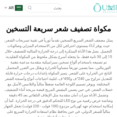
AR
مكواة تصفيف شعر سريعة التسخين
معلومات عنا
يمثل مصفف الشعر السريع التسخين تقدماً ثورياً في تقنية تسريحات الشعر،
حيث يوفر أداءً بمستوى احترافي لكل من الاستخدام المنزلي وصالونات
منتجات
التجميل. يصل هذا الأداة المبتكرة إلى درجة الحرارة المثالية للتصفيف خلال
15 إلى 30 ثانية فقط، ما يجعله أسرع بشكل ملحوظ من المكواة التقليدية.
تم تصنيعه باستخدام ألواح تسخين سيراميكية متقدمة مدعمة بتقنية
أخبار
التورمالين، مما يضمن توزيعاً متساوياً للحرارة ويقلل من الضرر المحتمل
الناتج عن الحرارة على الشعر. يتميز المكواة بإعدادات درجات حرارة قابلة
للتعديل تتراوح بين 240°ف و450°ف، لتلبية احتياجات أنواع وأنسجة الشعر
تطبيق
المختلفة. ويوفر تصميم اللوحة العائمة ضغطاً مثالياً والتلامس الأمثل مع
خصلات الشعر، في حين يضمن المقبض المريح قبضة مريحة أثناء التصفيف.
وتشمل الأداة ميزات أمان متقدمة مثل الإيقاف التلقائي بعد 45 دقيقة
اتصل بنا
وشاشة عرض رقمية من نوع LED للتحكم الدقيق في درجة الحرارة. كما أن
إمكانية استخدام جهد كهربائي مزدوج (100 فولت - 220 فولت) تجعل الجهاز
مثالياً للسفر الدولي، في حين يحافظ نظام استعادة الحرارة السريع على