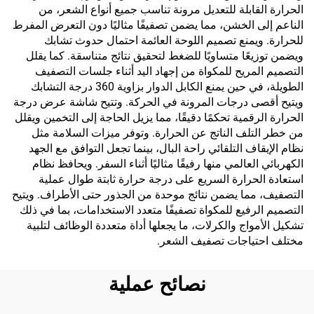
الحرارة القابلة للتعديل مرونة تناسب جميع أنواع الشعر، من
الناعم إلى الخشن، مما يضمن تصفيفًا مثاليًا دون التعرض المفرط
للحرارة. ويمنع تصميم اللوحة العائمة احتمال حدوث تشابك
ويضمن توزيعًا متساويًا للضغط لتحقيق نتائج متناسقة. كما يقلل
التصميم المريح للمكواة من إجهاد اليد أثناء جلسات التصفيف
الطويلة، في حين يمنع الكابل الدوار بزاوية 360 درجة التشابك
ويتيح أقصى درجات المرونة في الحركة. وتتيح شاشة عرض درجة
الحرارة الرقمية تحكمًا دقيقًا، مما يزيل الحاجة إلى التخمين ويقلل
من خطر التلف الناتج عن الحرارة. وتوفر ميزات السلامة مثل
نظام الإيقاف التلقائي راحة البال، بينما تجعل التوافق مع الجهد
الكهربائي العالمي منها رفيقًا مثاليًا أثناء السفر. ويحافظ نظام
استعادة الحرارة السريع على درجة حرارة ثابتة طوال عملية
التصفيف، مما يضمن نتائج موحدة من الجذور حتى الأطراف. ويتيح
التصميم الرفيع للمكواة تصفيفًا متعدد الاستخدامات، بما في ذلك
تشكيل الأمواج والكرلات، ما يجعلها أداة متعددة الوظائف لتلبية
مختلف احتياجات تصفيف الشعر.
نصائح عملية